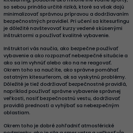
so sebou prináša určité riziká, ktoré sa však dajú
minimalizovať správnou prípravou a dodržiavaním
bezpečnostných pravidiel. Pri učení sa kitesurfingu
je dôležité navštevovať kurzy vedené skúsenými
inštruktormi a používať kvalitné vybavenie.
Inštruktori vás naučia, ako bezpečne používať
vybavenie a ako rozpoznať nebezpečné situácie a
ako sa im vyhnúť alebo ako na ne reagovať.
Okrem toho sa naučíte, ako správne pomáhať
ostatným kitesurferom, ak sa vyskytnú problémy.
Dôležité je tiež dodržiavať bezpečnostné pravidlá,
napríklad používať správne vybavenie správnej
veľkosti, nosiť bezpečnostnú vestu, dodržiavať
pravidlá prednosti a vyhýbať sa nebezpečným
oblastiam.
Okrem toho je dobré zohľadniť atmosférické
podmienky, ako je sila a smer vetra a veľkosť vĺn,