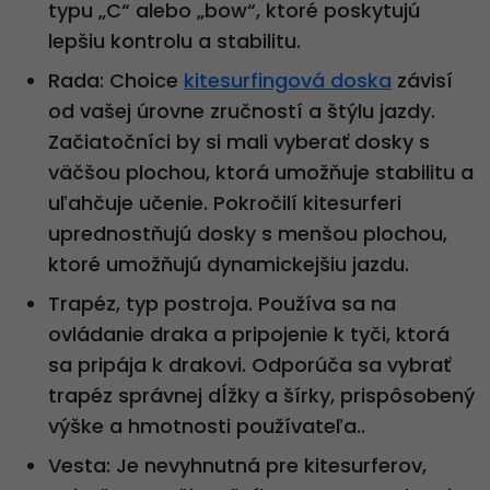
typu „C“ alebo „bow“, ktoré poskytujú
lepšiu kontrolu a stabilitu.
Rada: Choice
kitesurfingová doska
závisí
od vašej úrovne zručností a štýlu jazdy.
Začiatočníci by si mali vyberať dosky s
väčšou plochou, ktorá umožňuje stabilitu a
uľahčuje učenie. Pokročilí kitesurferi
uprednostňujú dosky s menšou plochou,
ktoré umožňujú dynamickejšiu jazdu.
Trapéz, typ postroja. Používa sa na
ovládanie draka a pripojenie k tyči, ktorá
sa pripája k drakovi. Odporúča sa vybrať
trapéz správnej dĺžky a šírky, prispôsobený
výške a hmotnosti používateľa..
Vesta: Je nevyhnutná pre kitesurferov,