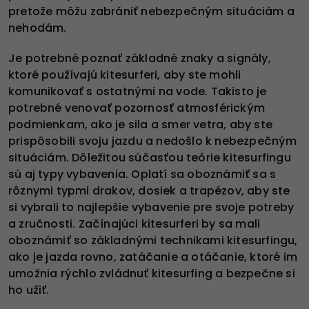
pretože môžu zabrániť nebezpečným situáciám a
nehodám.
Je potrebné poznať základné znaky a signály,
ktoré používajú kitesurferi, aby ste mohli
komunikovať s ostatnými na vode. Takisto je
potrebné venovať pozornosť atmosférickým
podmienkam, ako je sila a smer vetra, aby ste
prispôsobili svoju jazdu a nedošlo k nebezpečným
situáciám. Dôležitou súčasťou teórie kitesurfingu
sú aj typy vybavenia. Oplatí sa oboznámiť sa s
rôznymi typmi drakov, dosiek a trapézov, aby ste
si vybrali to najlepšie vybavenie pre svoje potreby
a zručnosti. Začínajúci kitesurferi by sa mali
oboznámiť so základnými technikami kitesurfingu,
ako je jazda rovno, zatáčanie a otáčanie, ktoré im
umožnia rýchlo zvládnuť kitesurfing a bezpečne si
ho užiť.