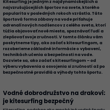
Kitesurfing je jedným z najdynamickejších a
najvzrušujúcejších športov na svete, ktorého
popularita v posledných rokoch vzrástla. Táto
športová forma zábavy na vode priťahuje
adrenalínových nadšencov z celého sveta, ktorí
túžia objavovať nové miesta, spoznávať ľudí a
zlepšovať svoje zručnosti. V tomto článku vám
poskytneme tipy, ako začať s kitesurfingom, a
rozoberieme základné informácie o vybavení,
technikách učenia a bezpečnosti na vode.
Dozviete sa, ako začať s kitesurfingom – od
výberu vybavenia a osvojenia si zručností až po
bezpečnostné pravidlá a výhody tohto športu.
Vodné dobrodružstvo na drakovi:
je kitesurfing bezpečný
Kitesurfing, podobne ako mnohé iné vodné športy,