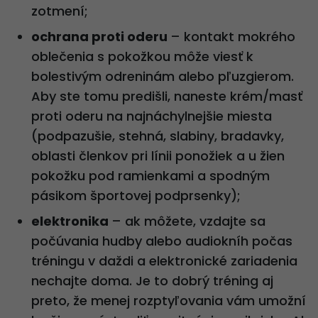
zotmení;
ochrana proti oderu
– kontakt mokrého
oblečenia s pokožkou môže viesť k
bolestivým odreninám alebo pľuzgierom.
Aby ste tomu predišli, naneste krém/masť
proti oderu na najnáchylnejšie miesta
(podpazušie, stehná, slabiny, bradavky,
oblasti členkov pri línii ponožiek a u žien
pokožku pod ramienkami a spodným
pásikom športovej podprsenky);
elektronika
– ak môžete, vzdajte sa
počúvania hudby alebo audiokníh počas
tréningu v daždi a elektronické zariadenia
nechajte doma. Je to dobrý tréning aj
preto, že menej rozptyľovania vám umožní