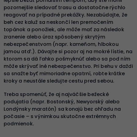
lepšie bežať pomalším tempom, aby ste mohli
pozornejšie sledovať trasu a dostatočne rýchlo
reagovať na prípadné prekážky. Nezabúdajte, že
beh cez kaluž sa neskončí len premočením
topánok a ponožiek, ale môže mať za následok
zranenie alebo úraz spôsobený skrytým
nebezpečenstvom (napr. kameňom, hlbokou
jamou atď.). Dávajte si pozor aj na mokré lístie, na
ktorom sa dá ľahko pošmyknúť alebo sa pod ním
môže skrývať iné nebezpečenstvo. Pri behu v daždi
sa snažte byť mimoriadne opatrní, robte krátke
kroky a neustále sledujte cestu pred sebou.
Treba spomenúť, že aj najväčšie bežecké
podujatia (napr. Bostonský, Newyorský alebo
Londýnsky maratón) sa konajú bez ohľadu na
počasie – s výnimkou skutočne extrémnych
podmienok.