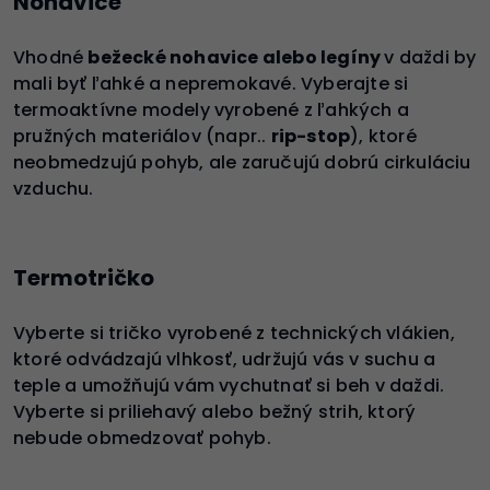
Nohavice
Vhodné
bežecké nohavice alebo legíny
v daždi by
mali byť ľahké a nepremokavé. Vyberajte si
termoaktívne modely vyrobené z ľahkých a
pružných materiálov (napr..
rip-stop
), ktoré
neobmedzujú pohyb, ale zaručujú dobrú cirkuláciu
vzduchu.
Termotričko
Vyberte si tričko vyrobené z technických vlákien,
ktoré odvádzajú vlhkosť, udržujú vás v suchu a
teple a umožňujú vám vychutnať si beh v daždi.
Vyberte si priliehavý alebo bežný strih, ktorý
nebude obmedzovať pohyb.