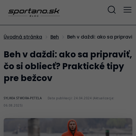
Beh v daždi: ako sa pripraviť
Úvodná stránka
Beh
Beh v daždi: ako sa pripraviť,
čo si obliecť? Praktické tipy
pre bežcov
SYLWIA STWORA-PETELA
Data publikacji: 24.04.2024 (Aktualizacja:
06.08.2025)