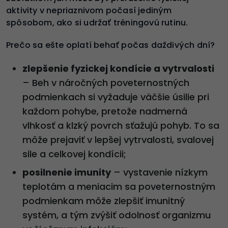
aktivity v nepriaznivom počasí jediným
spôsobom, ako si udržať tréningovú rutinu.
Prečo sa ešte oplatí behať počas daždivých dní?
zlepšenie fyzickej kondície a vytrvalosti
– Beh v náročných poveternostných
podmienkach si vyžaduje väčšie úsilie pri
každom pohybe, pretože nadmerná
vlhkosť a klzký povrch sťažujú pohyb. To sa
môže prejaviť v lepšej vytrvalosti, svalovej
sile a celkovej kondícii;
posilnenie imunity
– vystavenie nízkym
teplotám a meniacim sa poveternostným
podmienkam môže zlepšiť imunitný
systém, a tým zvýšiť odolnosť organizmu