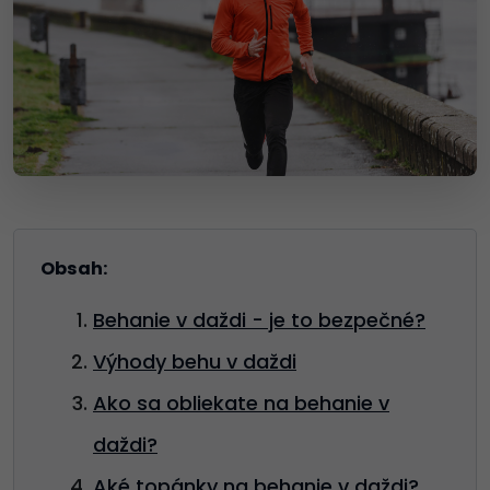
Obsah:
Behanie v daždi - je to bezpečné?
Výhody behu v daždi
Ako sa obliekate na behanie v
daždi?
Aké topánky na behanie v daždi?