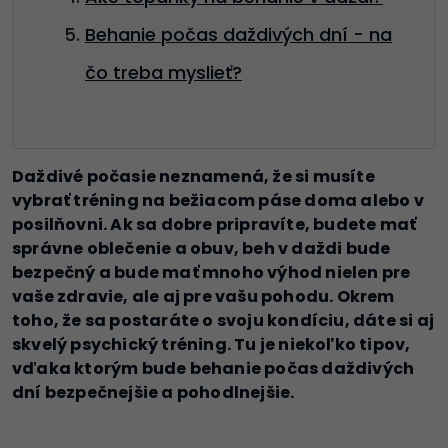
Behanie počas daždivých dní - na
čo treba myslieť?
Daždivé počasie neznamená, že si musíte
vybrať tréning na bežiacom páse doma alebo v
posilňovni. Ak sa dobre pripravíte, budete mať
správne oblečenie a obuv, beh v daždi bude
bezpečný a bude mať mnoho výhod nielen pre
vaše zdravie, ale aj pre vašu pohodu. Okrem
toho, že sa postaráte o svoju kondíciu, dáte si aj
skvelý psychický tréning. Tu je niekoľko tipov,
vďaka ktorým bude behanie počas daždivých
dní bezpečnejšie a pohodlnejšie.