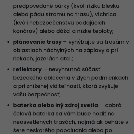
predpovedané búrky (kvôli riziku blesku
alebo pádu stromu na trasu), víchrica
(kvôli nebezpečenstvu padajúcich
konárov) alebo dážď a nízke teploty;
plánovanie trasy
– vyhýbajte sa trasám v
oblastiach náchylných na záplavy a pri
riekach, jazerách atď.;
reflektory
– nevyhnutná súčasť
bežeckého oblečenia v zlých podmienkach
a pri zníženej viditeľnosti, ktorá zvyšuje
vašu bezpečnosť;
baterka alebo iný zdroj svetla
– dobrá
čelová baterka sa vám bude hodiť na
neosvetlených trasách, najmä ak beháte v
šere neskorého popoludnia alebo po