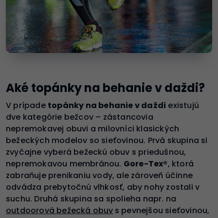
Aké topánky na behanie v daždi?
V prípade
topánky na behanie v daždi
existujú
dve kategórie bežcov – zástancovia
nepremokavej obuvi a milovníci klasických
bežeckých modelov so sieťovinou. Prvá skupina si
zvyčajne vyberá bežeckú obuv s priedušnou,
nepremokavou membránou.
Gore-Tex®
, ktorá
zabraňuje prenikaniu vody, ale zároveň účinne
odvádza prebytočnú vlhkosť, aby nohy zostali v
suchu. Druhá skupina sa spolieha napr. na
outdoorová bežecká obuv
s pevnejšou sieťovinou,