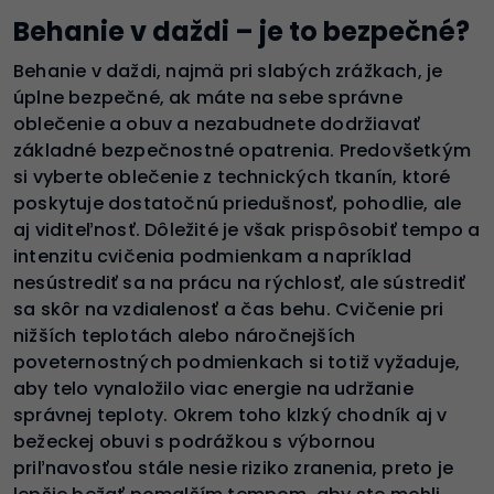
Behanie v daždi – je to bezpečné?
Behanie v daždi, najmä pri slabých zrážkach, je
úplne bezpečné, ak máte na sebe správne
oblečenie a obuv a nezabudnete dodržiavať
základné bezpečnostné opatrenia. Predovšetkým
si vyberte oblečenie z technických tkanín, ktoré
poskytuje dostatočnú priedušnosť, pohodlie, ale
aj viditeľnosť. Dôležité je však prispôsobiť tempo a
intenzitu cvičenia podmienkam a napríklad
nesústrediť sa na prácu na rýchlosť, ale sústrediť
sa skôr na vzdialenosť a čas behu. Cvičenie pri
nižších teplotách alebo náročnejších
poveternostných podmienkach si totiž vyžaduje,
aby telo vynaložilo viac energie na udržanie
správnej teploty. Okrem toho klzký chodník aj v
bežeckej obuvi s podrážkou s výbornou
priľnavosťou stále nesie riziko zranenia, preto je