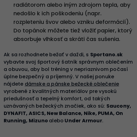
radiátorom alebo iným zdrojom tepla, aby
nedošlo k ich poškodeniu (napr.
rozpleteniu švov alebo vzniku deformácií).
Do topánok môžete tiež vložiť papier, ktorý
absorbuje vlhkosť a skráti čas sušenia.
Ak sa rozhodnete bežať v daždi, s
Sportano.sk
vybavte svoj športový šatník správnym oblečením
a obuvou, aby bol tréning v nepriaznivom počasí
úplne bezpečný a príjemný. V našej ponuke
nájdete
dámske a pánske bežecké oblečenie
vyrobené z kvalitných materiálov pre vysokú
priedušnosť a tepelný komfort, od takých
uznávaných bežeckých značiek, ako sú:
Saucony,
DYNAFIT, ASICS, New Balance, Nike, PUMA, On
Running, Mizuno
alebo
Under Armour
.