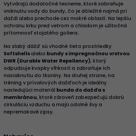
Vytvárajú dodatočné tesnenie, ktoré zabraňuje
vniknutiu vody do bundy, čo je dôležité najmä pri
daždi alebo prechode cez mokré oblasti. Na lepšiu
ochranu krku pred vetrom a chladom je užitočná
prítomnosť stojatého goliera.
Na slabý dážď sú vhodné tieto prostriedky
Softshells
alebo
bundy s impregnačnou vrstvou
DWR (Durable Water Repellency)
, ktorý
odpudzuje kvapky vlhkosti a zabraňuje ich
nasiaknutiu do tkaniny. Na druhej strane, na
tréning v prívalových dažďoch je ideálny
nasledujúci materiál
bunda do dažďa s
membránou
, ktoré zároveň zabezpečujú dobrú
cirkuláciu vzduchu a majú odolné švy a
nepremokavé zipsy.