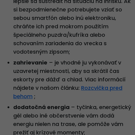
lepšie sa sústrediť na situáciu na ihrisku. Ak
si bezpodmienečne potrebujete vziať so
sebou smartfón alebo inú elektroniku,
chráňte ich pred mokrom použitím
špeciálneho puzdra/kufríka alebo
schovaním zariadenia do vrecka s
vodotesným zipsom;
zahrievanie
– je vhodné ju vykonávať v
uzavretej miestnosti, aby sa skrátil čas
eskorty pre dážď a chlad. Viac informácií
nájdete v našom článku:
Rozcvička pred
behom
;
dodatočná energia
– tyčinka, energetický
gél alebo iné občerstvenie vám dodá
energiu nielen na trase, ale pomôže vám
prežiť aj krízové momenty;