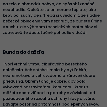
na telo a obmedziť pohyb, čo spôsobí značné
nepohodlie. Oblečte sa primerane teplote, ako
keby bol suchý deň. Treba si uvedomiť, že žiadne
bežecké oblečenie vám nezaručí, že budete úplne
v suchu, ale výberom technických materiálov si
zabezpečíte dostatočné pohodlie v daždi.
Bunda do dažďa
Tvorí vrchnú vrstvu cibuľového bežeckého
oblečenia. Beh sofshell mala by byť ľahká,
nepremokavá a vetruvzdorná a zároveň dobre
priedušná. Okrem toho je dobré, aby bola
vybavená nastaviteľnou kapucňou, ktorú si
môžete nastaviť podľa potreby v závislosti od
požadovaného rozsahu ochrany hlavy a tváre.
Dávajte pozor na prítomnosť podlepených švov.