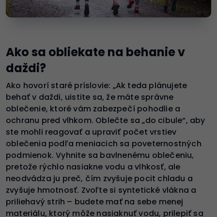
Ako sa obliekate na behanie v
daždi?
Ako hovorí staré príslovie: „Ak teda plánujete
behať v daždi, uistite sa, že máte správne
oblečenie, ktoré vám zabezpečí pohodlie a
ochranu pred vlhkom. Oblečte sa „do cibule“, aby
ste mohli reagovať a upraviť počet vrstiev
oblečenia podľa meniacich sa poveternostných
podmienok. Vyhnite sa bavlnenému oblečeniu,
pretože rýchlo nasiakne vodu a vlhkosť, ale
neodvádza ju preč, čím zvyšuje pocit chladu a
zvyšuje hmotnosť. Zvoľte si syntetické vlákna a
priliehavý strih – budete mať na sebe menej
materiálu, ktorý môže nasiaknuť vodu, prilepiť sa