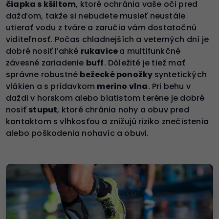
čiapka s kšiltom
, ktoré ochránia vaše oči pred
dažďom, takže si nebudete musieť neustále
utierať vodu z tváre a zaručia vám dostatočnú
viditeľnosť. Počas chladnejších a veterných dní je
dobré nosiť ľahké
rukavice
a multifunkčné
závesné zariadenie
buff
. Dôležité je tiež mať
správne robustné
bežecké ponožky
syntetických
vlákien a s prídavkom
merino vlna
. Pri behu v
daždi v horskom alebo blatistom teréne je dobré
nosiť
stuput
, ktoré chránia nohy a obuv pred
kontaktom s vlhkosťou a znižujú riziko znečistenia
alebo poškodenia nohavíc a obuvi.