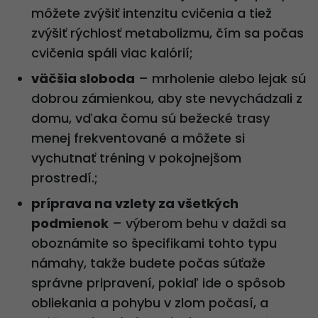
môžete zvýšiť intenzitu cvičenia a tiež
zvýšiť rýchlosť metabolizmu, čím sa počas
cvičenia spáli viac kalórií;
väčšia sloboda
– mrholenie alebo lejak sú
dobrou zámienkou, aby ste nevychádzali z
domu, vďaka čomu sú bežecké trasy
menej frekventované a môžete si
vychutnať tréning v pokojnejšom
prostredí.;
príprava na vzlety za všetkých
podmienok
– výberom behu v daždi sa
oboznámite so špecifikami tohto typu
námahy, takže budete počas súťaže
správne pripravení, pokiaľ ide o spôsob
obliekania a pohybu v zlom počasí, a