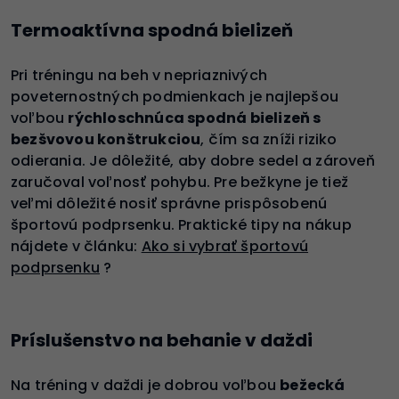
Termoaktívna spodná bielizeň
Pri tréningu na beh v nepriaznivých
poveternostných podmienkach je najlepšou
voľbou
rýchloschnúca spodná bielizeň s
bezšvovou konštrukciou
, čím sa zníži riziko
odierania. Je dôležité, aby dobre sedel a zároveň
zaručoval voľnosť pohybu. Pre bežkyne je tiež
veľmi dôležité nosiť správne prispôsobenú
športovú podprsenku. Praktické tipy na nákup
nájdete v článku:
Ako si vybrať športovú
podprsenku
?
Príslušenstvo na behanie v daždi
Na tréning v daždi je dobrou voľbou
bežecká