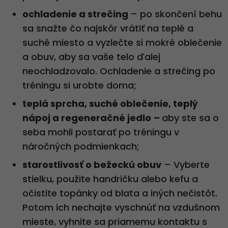
ochladenie a strečing
– po skončení behu
sa snažte čo najskôr vrátiť na teplé a
suché miesto a vyzlečte si mokré oblečenie
a obuv, aby sa vaše telo ďalej
neochladzovalo. Ochladenie a strečing po
tréningu si urobte doma;
teplá sprcha, suché oblečenie, teplý
nápoj a regeneračné jedlo
–
aby ste sa o
seba mohli postarať po tréningu v
náročných podmienkach;
starostlivosť o bežeckú obuv
– Vyberte
stielku, použite handričku alebo kefu a
očistite topánky od blata a iných nečistôt.
Potom ich nechajte vyschnúť na vzdušnom
mieste, vyhnite sa priamemu kontaktu s