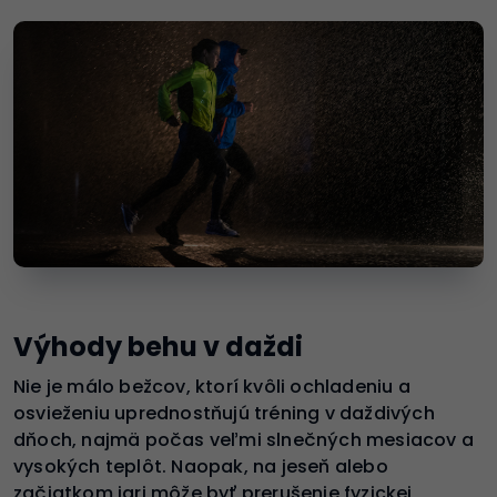
Výhody behu v daždi
Nie je málo bežcov, ktorí kvôli ochladeniu a
osvieženiu uprednostňujú tréning v daždivých
dňoch, najmä počas veľmi slnečných mesiacov a
vysokých teplôt. Naopak, na jeseň alebo
začiatkom jari môže byť prerušenie fyzickej