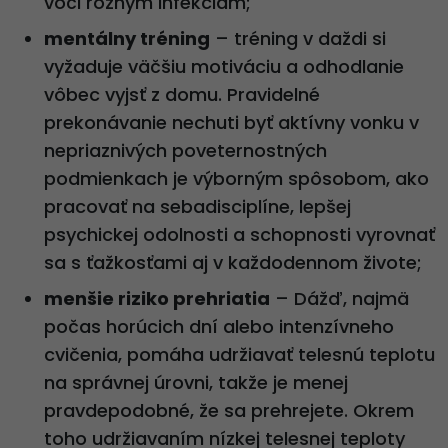
voči rôznym infekciám;
mentálny tréning
– tréning v daždi si
vyžaduje väčšiu motiváciu a odhodlanie
vôbec vyjsť z domu. Pravidelné
prekonávanie nechuti byť aktívny vonku v
nepriaznivých poveternostných
podmienkach je výborným spôsobom, ako
pracovať na sebadisciplíne, lepšej
psychickej odolnosti a schopnosti vyrovnať
sa s ťažkosťami aj v každodennom živote;
menšie riziko prehriatia
– Dážď, najmä
počas horúcich dní alebo intenzívneho
cvičenia, pomáha udržiavať telesnú teplotu
na správnej úrovni, takže je menej
pravdepodobné, že sa prehrejete. Okrem
toho udržiavaním nízkej telesnej teploty