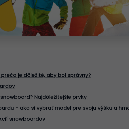
rečo je dôležité, aby bol správny?
ardov
 snowboard? Najdôležitejšie prvky
ardu - ako si vybrať model pre svoju výšku a hm
kcií snowboardov