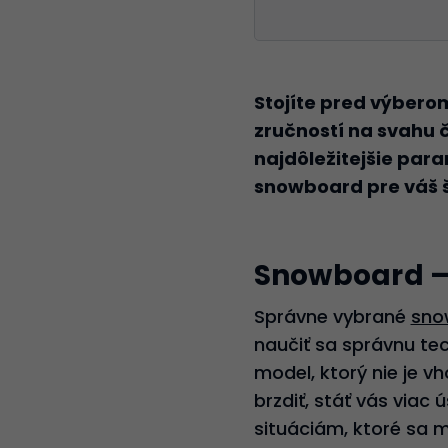
Stojíte pred výbero
zručností na svahu
najdôležitejšie par
snowboard pre váš š
Snowboard – 
Správne vybrané
sno
naučiť sa správnu tec
model, ktorý nie je v
brzdiť, stáť vás viac 
situáciám, ktoré sa 