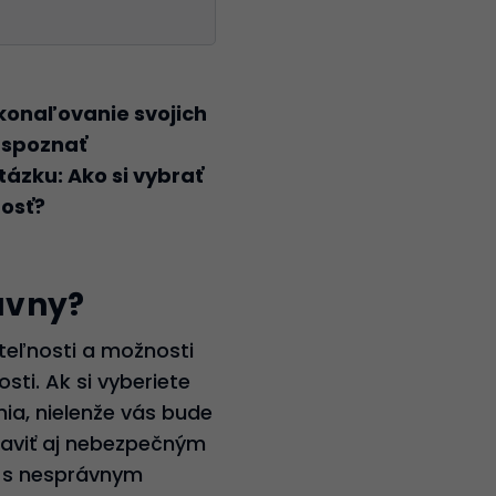
konaľovanie svojich
 spoznať
ázku: Ako si vybrať
nosť?
ávny?
teľnosti a možnosti
sti. Ak si vyberiete
nia, nielenže vás bude
ystaviť aj nebezpečným
a s nesprávnym