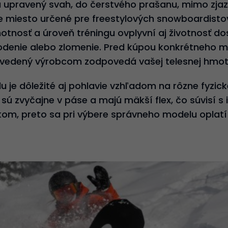
upravený svah, do čerstvého prašanu, mimo zjaz
 miesto určené pre freestylových snowboardisto
otnosť a úroveň tréningu ovplyvní aj životnosť d
odenie alebo zlomenie. Pred kúpou konkrétneho mod
vedený výrobcom zodpovedá vašej telesnej hmot
u je dôležité aj pohlavie vzhľadom na rôzne fyzic
 zvyčajne v páse a majú mäkší flex, čo súvisí s
om, preto sa pri výbere správneho modelu oplatí 