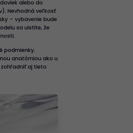
doviek alebo do
v). Nevhodná veľkosť
osky – vybavenie bude
elu sa uistite, že
nosti.
ké podmienky.
 inou anatómiou ako u
zohľadniť aj tieto