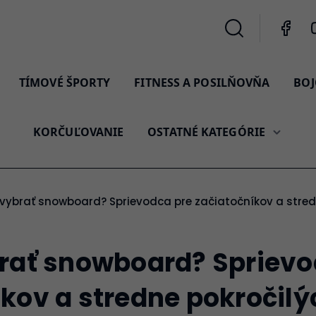
TÍMOVÉ ŠPORTY
FITNESS A POSILŇOVŇA
BOJ
KORČUĽOVANIE
OSTATNÉ KATEGÓRIE
si vybrať snowboard? Sprievodca pre začiatočníkov a stre
brať snowboard? Sprievo
kov a stredne pokročilý