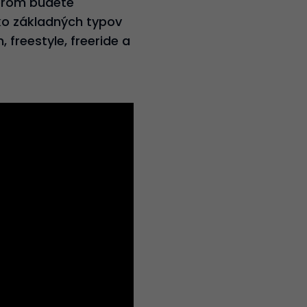
torom budete
ľko základných typov
 freestyle, freeride a