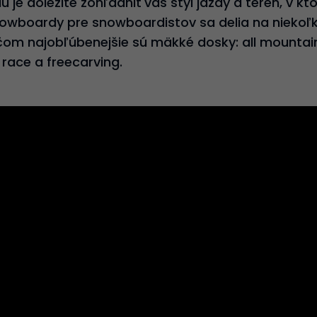
 je dôležité zohľadniť váš štýl jazdy a terén, v k
 Snowboardy pre snowboardistov sa delia na nieko
ičom najobľúbenejšie sú mäkké dosky: all mountain,
 race a freecarving.