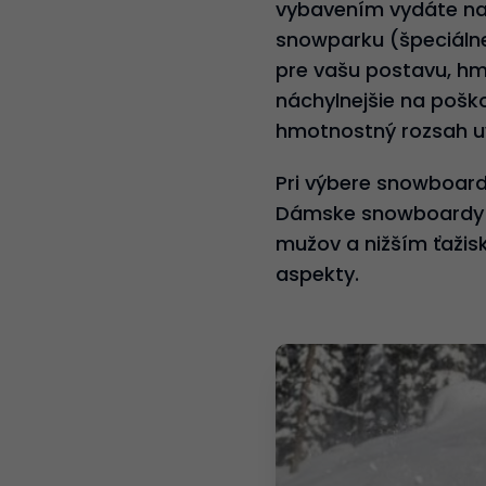
vybavením vydáte na 
snowparku (špeciálne
pre vašu postavu, hm
náchylnejšie na pošk
hmotnostný rozsah u
Pri výbere snowboard
Dámske snowboardy sú
mužov a nižším ťažisk
aspekty.