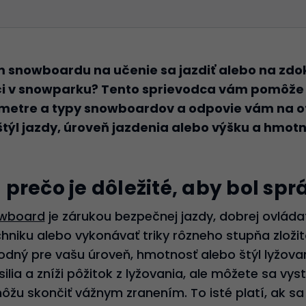
m snowboardu na učenie sa jazdiť alebo na zdo
 či v snowparku? Tento sprievodca vám pomôže
ametre a typy snowboardov a odpovie vám na ot
týl jazdy, úroveň jazdenia alebo výšku a hmot
prečo je dôležité, aby bol spr
wboard
je zárukou bezpečnej jazdy, dobrej ovláda
hniku alebo vykonávať triky rôzneho stupňa zložito
hodný pre vašu úroveň, hmotnosť alebo štýl lyžova
úsilia a zníži pôžitok z lyžovania, ale môžete sa v
môžu skončiť vážnym zranením. To isté platí, ak s