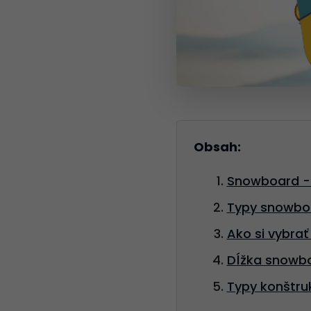
Obsah:
Snowboard - p
Typy snowbo
Ako si vybrať
Dĺžka snowbo
Typy konštru