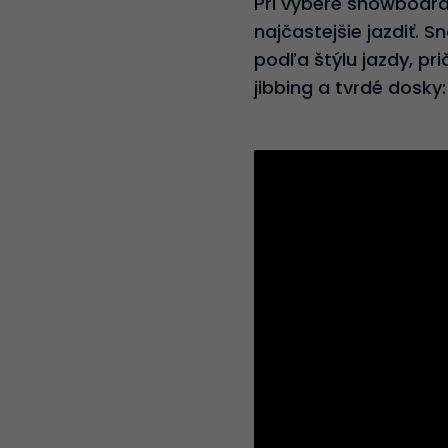
Pri výbere snowboardu
najčastejšie jazdiť.
podľa štýlu jazdy, pr
jibbing a tvrdé dosky: