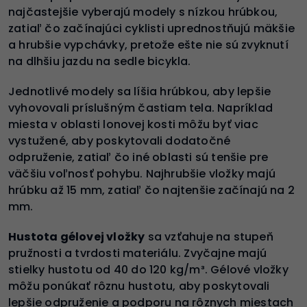
najčastejšie vyberajú modely s nízkou hrúbkou,
zatiaľ čo začínajúci cyklisti uprednostňujú mäkšie
a hrubšie vypchávky, pretože ešte nie sú zvyknutí
na dlhšiu jazdu na sedle bicykla.
Jednotlivé modely sa líšia hrúbkou, aby lepšie
vyhovovali príslušným častiam tela. Napríklad
miesta v oblasti lonovej kosti môžu byť viac
vystužené, aby poskytovali dodatočné
odpruženie, zatiaľ čo iné oblasti sú tenšie pre
väčšiu voľnosť pohybu. Najhrubšie vložky majú
hrúbku až 15 mm, zatiaľ čo najtenšie začínajú na 2
mm.
Hustota gélovej vložky
sa vzťahuje na stupeň
pružnosti a tvrdosti materiálu. Zvyčajne majú
stielky hustotu od 40 do 120 kg/m³. Gélové vložky
môžu ponúkať rôznu hustotu, aby poskytovali
lepšie odpruženie a podporu na rôznych miestach