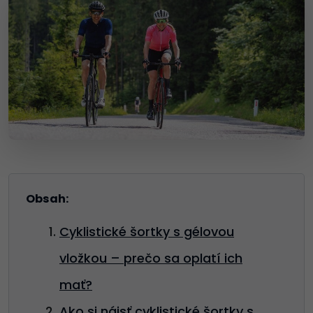
Obsah:
Cyklistické šortky s gélovou
vložkou – prečo sa oplatí ich
mať?
Ako si nájsť cyklistické šortky s