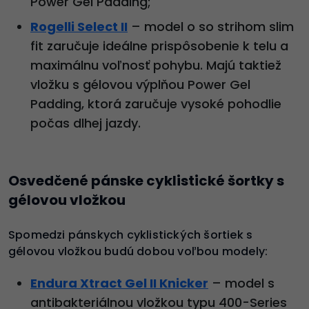
Power Gel Padding;
Rogelli Select II
– model o so strihom slim
fit zaručuje ideálne prispôsobenie k telu a
maximálnu voľnosť pohybu. Majú taktiež
vložku s gélovou výplňou Power Gel
Padding, ktorá zaručuje vysoké pohodlie
počas dlhej jazdy.
Osvedčené pánske cyklistické šortky s
gélovou vložkou
Spomedzi pánskych cyklistických šortiek s
gélovou vložkou budú dobou voľbou modely:
Endura Xtract Gel II Knicker
– model s
antibakteriálnou vložkou typu 400-Series