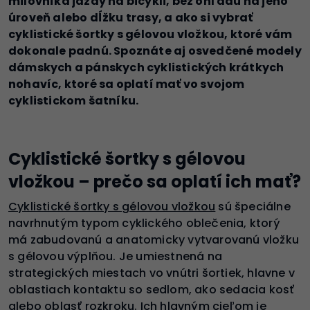
milovníka jazdy na bicykli, bez ohľadu na jeho
úroveň alebo dĺžku trasy, a ako si vybrať
cyklistické šortky s gélovou vložkou, ktoré vám
dokonale padnú. Spoznáte aj osvedčené modely
dámskych a pánskych cyklistických krátkych
nohavíc, ktoré sa oplatí mať vo svojom
cyklistickom šatníku.
Cyklistické šortky s gélovou
vložkou – prečo sa oplatí ich mať?
Cyklistické šortky s gélovou vložkou
sú špeciálne
navrhnutým typom cyklického oblečenia, ktorý
má zabudovanú a anatomicky vytvarovanú vložku
s gélovou výplňou. Je umiestnená na
strategických miestach vo vnútri šortiek, hlavne v
oblastiach kontaktu so sedlom, ako sedacia kosť
alebo oblasť rozkroku. Ich hlavným cieľom je