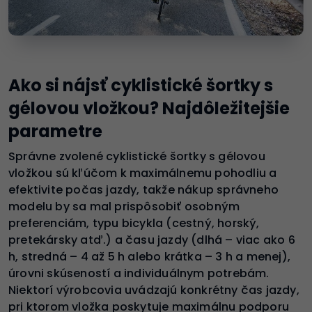
Ako si nájsť cyklistické šortky s
gélovou vložkou? Najdôležitejšie
parametre
Správne zvolené cyklistické šortky s gélovou
vložkou sú kľúčom k maximálnemu pohodliu a
efektivite počas jazdy, takže nákup správneho
modelu by sa mal prispôsobiť osobným
preferenciám, typu bicykla (cestný, horský,
pretekársky atď.) a času jazdy (dlhá – viac ako 6
h, stredná – 4 až 5 h alebo krátka – 3 h a menej),
úrovni skúseností a individuálnym potrebám.
Niektorí výrobcovia uvádzajú konkrétny čas jazdy,
pri ktorom vložka poskytuje maximálnu podporu