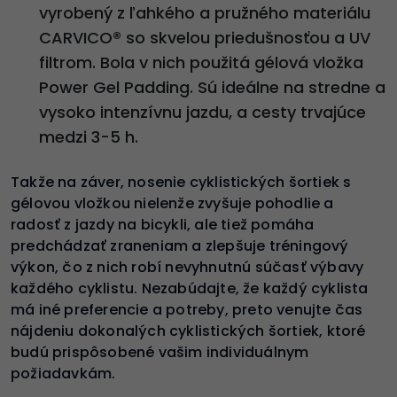
vyrobený z ľahkého a pružného materiálu
CARVICO® so skvelou priedušnosťou a UV
filtrom. Bola v nich použitá gélová vložka
Power Gel Padding. Sú ideálne na stredne a
vysoko intenzívnu jazdu, a cesty trvajúce
medzi 3-5 h.
Takže na záver, nosenie cyklistických šortiek s
gélovou vložkou nielenže zvyšuje pohodlie a
radosť z jazdy na bicykli, ale tiež pomáha
predchádzať zraneniam a zlepšuje tréningový
výkon, čo z nich robí nevyhnutnú súčasť výbavy
každého cyklistu. Nezabúdajte, že každý cyklista
má iné preferencie a potreby, preto venujte čas
nájdeniu dokonalých cyklistických šortiek, ktoré
budú prispôsobené vašim individuálnym
požiadavkám.