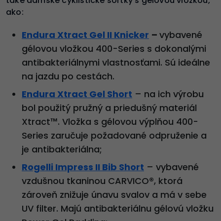
také dámske cyklistické šortky s gélovou vložkou,
ako:
Endura Xtract Gel II Knicker
–
vybavené
gélovou vložkou 400-Series s dokonalými
antibakteriálnymi vlastnosťami. Sú ideálne
na jazdu po cestách.
Endura Xtract Gel Short
– na ich výrobu
bol použitý pružný a priedušný materiál
Xtract™. Vložka s gélovou výplňou 400-
Series zaručuje požadované odpruženie a
je antibakteriálna;
Rogelli Impress II Bib Short
– vybavené
vzdušnou tkaninou CARVICO®, ktorá
zároveň znižuje únavu svalov a má v sebe
UV filter. Majú antibakteriálnu gélovú vložku