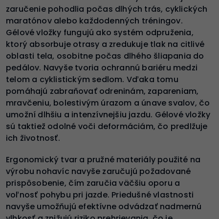
zaručenie pohodlia počas dlhých trás, cyklických
maratónov alebo každodenných tréningov.
Gélové vložky fungujú ako systém odpruženia,
ktorý absorbuje otrasy a zredukuje tlak na citlivé
oblasti tela, osobitne počas dlhého šliapania do
pedálov. Navyše tvoria ochrannú bariéru medzi
telom a cyklistickým sedlom. Vďaka tomu
pomáhajú zabraňovať odreninám, zapareniam,
mravčeniu, bolestivým úrazom a únave svalov, čo
umožní dlhšiu a intenzívnejšiu jazdu. Gélové vložky
sú taktiež odolné voči deformáciám, čo predlžuje
ich životnosť.
Ergonomický tvar a pružné materiály použité na
výrobu nohavíc navyše zaručujú požadované
prispôsobenie, čím zaručia väčšiu oporu a
voľnosť pohybu pri jazde. Priedušné vlastnosti
navyše umožňujú efektívne odvádzať nadmernú
vlhkosť a znižujú riziko prehrievania, čo je