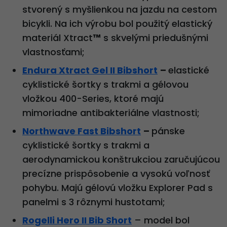
stvorený s myšlienkou na jazdu na cestom
bicykli. Na ich výrobu bol použitý elastický
materiál Xtract
™
s skvelými priedušnými
vlastnosťami;
Endura Xtract Gel II Bibshort
–
elastické
cyklistické šortky s trakmi a gélovou
vložkou 400-Series, ktoré majú
mimoriadne antibakteriálne vlastnosti;
Northwave Fast Bibshort
–
pánske
cyklistické šortky s trakmi a
aerodynamickou konštrukciou zaručujúcou
precízne prispôsobenie a vysokú voľnosť
pohybu. Majú gélovú vložku Explorer Pad s
panelmi s 3 rôznymi hustotami;
Rogelli Hero II Bib Short
– model bol