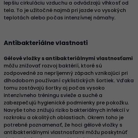
lepšiu cirkuláciu vzduchu a odvádzajú vlhkosť od
tela. To je užitočné najmä pri jazde vo vysokých
teplotách alebo počas intenzívnej námahy.
Antibakteriálne vlastnosti
Gélové vložky s antibakteriálnymi vlastnosťami
môžu znižovať rozvoj baktérií, ktoré sú
zodpovedné za nepríjemný zápach vznikajúci pri
dlhodobom používaní cyklistických šortiek. Vďaka
tomu zostávajú šortky aj počas vysoko
intenzívneho tréningu svieže a suché a
zabezpečujú hygienické podmienky pre pokožku.
Navyše toho znižujú riziko bakteriálnych infekcií v
rozkroku a okolitých oblastiach. Okrem toho je
potrebné poznamenať, že hoci gélové vložky s
antibakteriálnymi vlastnosťami môžu poskytnúť