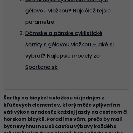
gélovou vložkou? Najdôležitejšie
parametre
Dámske a pánske cyklistické
šortky s gélovou vložkou – aké si
vybrať? Najlepšie modely zo
Sportano.sk
Šortky na bicykel s vložkou sú jedným z
kľúčových elementov, ktorý môže vplývať na
váš výkon a radosť z každej jazdy na cestnom či
horskom bicykli. Poradíme vám, prečo by mali
byť nevyhnutnou súčasťou výbavy každého