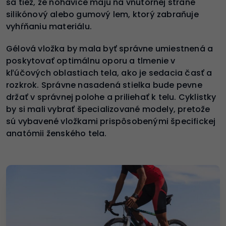
sa tiež, že nohavice majú na vnútornej strane
silikónový alebo gumový lem, ktorý zabraňuje
vyhŕňaniu materiálu.
Gélová vložka by mala byť správne umiestnená a
poskytovať optimálnu oporu a tlmenie v
kľúčových oblastiach tela, ako je sedacia časť a
rozkrok. Správne nasadená stielka bude pevne
držať v správnej polohe a priliehať k telu. Cyklistky
by si mali vybrať špecializované modely, pretože
sú vybavené vložkami prispôsobenými špecifickej
anatómii ženského tela.