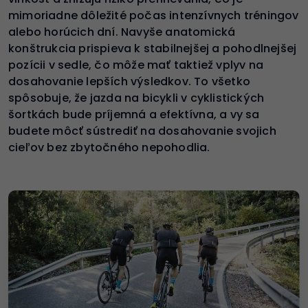
mimoriadne dôležité počas intenzívnych tréningov
alebo horúcich dní. Navyše anatomická
konštrukcia prispieva k stabilnejšej a pohodlnejšej
pozícii v sedle, čo môže mať taktiež vplyv na
dosahovanie lepších výsledkov. To všetko
spôsobuje, že jazda na bicykli v cyklistických
šortkách bude príjemná a efektívna, a vy sa
budete môcť sústrediť na dosahovanie svojich
cieľov bez zbytočného nepohodlia.