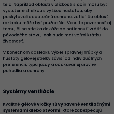
tela. Napríklad oblasti v blízkosti slabín môžu byť
vystužené stielkou s vyššou hustotou, aby
poskytovali dodatočnú ochranu, zatiaľ čo oblasť
rozkroku môže byť pružnejšia. Venujte pozornosť aj
tomu, či sa stielka dokáže po natiahnutí vrátiť do
pôvodného stavu, inak bude mať veľmi krátku
životnosť.
V konečnom dôsledku výber správnej hrúbky a
hustoty gélovej stielky závisí od individuálnych
preferencií, typu jazdy a očakávanej úrovne
pohodlia a ochrany.
Systémy ventilácie
Kvalitné
gélové vložky sú vybavené ventilačnými
systémami alebo otvormi
, ktoré zabezpečujú