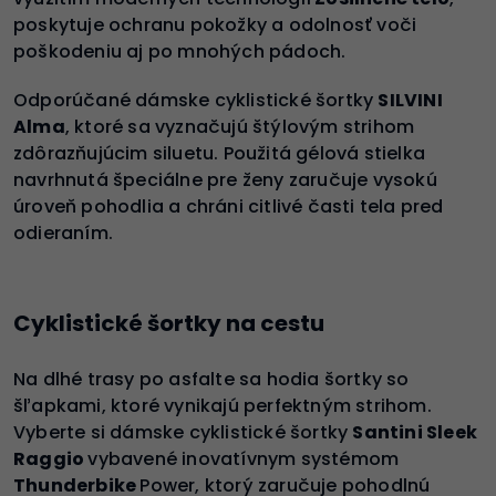
poskytuje ochranu pokožky a odolnosť voči
poškodeniu aj po mnohých pádoch.
Odporúčané dámske cyklistické šortky
SILVINI
Alma
, ktoré sa vyznačujú štýlovým strihom
zdôrazňujúcim siluetu. Použitá gélová stielka
navrhnutá špeciálne pre ženy zaručuje vysokú
úroveň pohodlia a chráni citlivé časti tela pred
odieraním.
Cyklistické šortky na cestu
Na dlhé trasy po asfalte sa hodia šortky so
šľapkami, ktoré vynikajú perfektným strihom.
Vyberte si dámske cyklistické šortky
Santini Sleek
Raggio
vybavené inovatívnym systémom
Thunderbike
Power, ktorý zaručuje pohodlnú