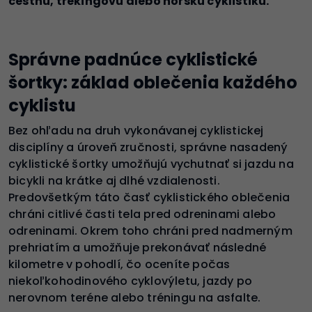
cestnú, trekingovú alebo horskú cyklistiku.
Správne padnúce cyklistické
šortky: základ oblečenia každého
cyklistu
Bez ohľadu na druh vykonávanej cyklistickej
disciplíny a úroveň zručnosti, správne nasadený
cyklistické šortky umožňujú vychutnať si jazdu na
bicykli na krátke aj dlhé vzdialenosti.
Predovšetkým táto časť cyklistického oblečenia
chráni citlivé časti tela pred odreninami alebo
odreninami. Okrem toho chráni pred nadmerným
prehriatím a umožňuje prekonávať následné
kilometre v pohodlí, čo oceníte počas
niekoľkohodinového cyklovýletu, jazdy po
nerovnom teréne alebo tréningu na asfalte.