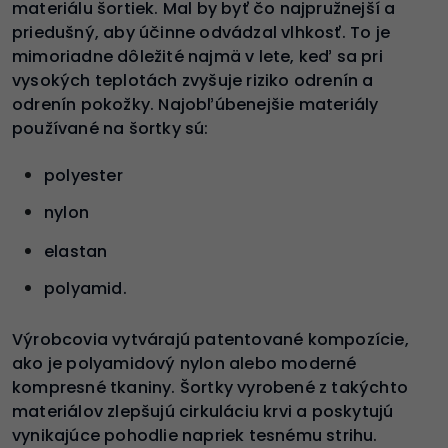
materiálu šortiek. Mal by byť čo najpružnejší a
priedušný, aby účinne odvádzal vlhkosť. To je
mimoriadne dôležité najmä v lete, keď sa pri
vysokých teplotách zvyšuje riziko odrenín a
odrenín pokožky. Najobľúbenejšie materiály
používané na šortky sú:
polyester
nylon
elastan
polyamid.
Výrobcovia vytvárajú patentované kompozície,
ako je polyamidový nylon alebo moderné
kompresné tkaniny. Šortky vyrobené z takýchto
materiálov zlepšujú cirkuláciu krvi a poskytujú
vynikajúce pohodlie napriek tesnému strihu.