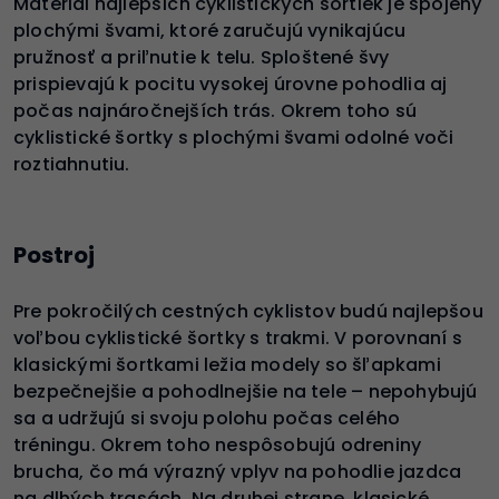
Materiál najlepších cyklistických šortiek je spojený
plochými švami, ktoré zaručujú vynikajúcu
pružnosť a priľnutie k telu. Sploštené švy
prispievajú k pocitu vysokej úrovne pohodlia aj
počas najnáročnejších trás. Okrem toho sú
cyklistické šortky s plochými švami odolné voči
roztiahnutiu.
Postroj
Pre pokročilých cestných cyklistov budú najlepšou
voľbou cyklistické šortky s trakmi. V porovnaní s
klasickými šortkami ležia modely so šľapkami
bezpečnejšie a pohodlnejšie na tele – nepohybujú
sa a udržujú si svoju polohu počas celého
tréningu. Okrem toho nespôsobujú odreniny
brucha, čo má výrazný vplyv na pohodlie jazdca
na dlhých trasách. Na druhej strane, klasické