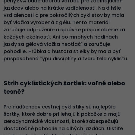
peny EVA bude dobrou voľbou pre začínajúcich
jazdcov alebo na krátke vzdialenosti. Na dlhšie
vzdialenosti a pre pokročilých cyklistov by mala
byť vložka vyrobená z gélu. Tento materiál
zaručuje odpruženie a správne prispôsobenie za
každých okolností. Ani po mnohých hodinách
jazdy sa gélová vložka neotlačí a zaručuje
pohodlie. Hrúbka a hustota stielky by mala byť
prispôsobená typu disciplíny a tvaru tela cyklistu.
Strih cyklistických šortiek: voľné alebo
tesné?
Pre nadšencov cestnej cyklistiky sú najlepšie
šortky, ktoré dobre priliehajú k pokožke a majú
aerodynamické vlastnosti, ktoré zabezpečujú
dostatočné pohodlie na dlhých jazdách. Uistite