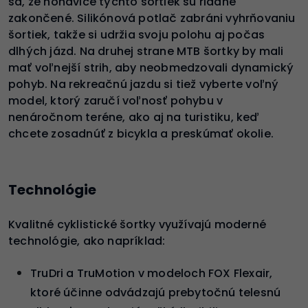
sa, že nohavice týchto šortiek sú riadne
zakončené. Silikónová potlač zabráni vyhrňovaniu
šortiek, takže si udržia svoju polohu aj počas
dlhých jázd. Na druhej strane MTB šortky by mali
mať voľnejší strih, aby neobmedzovali dynamický
pohyb. Na rekreačnú jazdu si tiež vyberte voľný
model, ktorý zaručí voľnosť pohybu v
nenáročnom teréne, ako aj na turistiku, keď
chcete zosadnúť z bicykla a preskúmať okolie.
Technológie
Kvalitné cyklistické šortky využívajú moderné
technológie, ako napríklad:
TruDri a TruMotion v modeloch FOX Flexair,
ktoré účinne odvádzajú prebytočnú telesnú