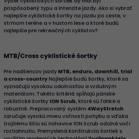
Výber cyklistických šortiek by mal byť
prispôsobený typu a intenzite jazdy. Ako si vybrať
najlepšie cyklistické šortky na jazdu po ceste, v
strmom teréne a v hustom lese a ktoré budú
najlepšie pre rekreačných cyklistov?
MTB/Cross cyklistické šortky
Pre nadšencov jazdy
MTB, enduro, downhill, trial
a cross-country
Najlepšie budú šortky, ktoré sa
vyznačujú vysokou odolnosťou a vzdušným
materiálom. Takéto kritériá spĺňajú pánske
cyklistické šortky
ION Scrub
, ktoré sú ľahké a
robustné. Prepracovaný systém
4WayStretch
zaručuje vysokú mieru voľnosti pohybu a vďaka
trojitému šitiu sú nohavice ION Scrub odolné voči
roztiahnutiu. Premyslená konštrukcia šortiek s
využitím moderných technológií
Zosilnené telo
,