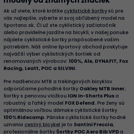
modely od známych značiek
Ak už viete, ktoré krátke
cyklistické šortky
sú pre
vás najlepšie, vyberte si svoj obľúbený model na
Sportano.sk. Či už ste cyklistický začiatočník
alebo pravidelne jazdíte na bicykli, v našej ponuke
nájdete cyklistické šortky prispôsobené vašim
potrebám. Náš online športový obchod poskytuje
najväčší výber cyklistických šortiek od
renomovaných výrobcov:
100%, Ale, DYNAFIT, Fox
Racing, Leatt, POC a SILVINI
.
Pre nadšencov MTB a trekingových bicyklov
odporúčame pohodlné šortky
Oakley MTB Inner
,
šortky s penovou vložkou
ION In-Shorts Plus
a
robustný a ľahký model
FOX Defend
. Pre ženy sú
optimálnou voľbou dámske cyklistické šortky
100% Ridecamp
. Pánske cyklistické šortky hodné
uznania
cestný bicykel
je to
Santini Freccia
,
profesionálne šortky
Šortky POC Aero Bib VPD
a