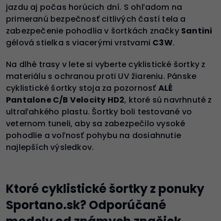
jazdu aj počas horúcich dní. S ohľadom na
primeranú bezpečnosť citlivých častí tela a
zabezpečenie pohodlia v šortkách značky
Santini
gélová stielka s viacerými vrstvami
C3W
.
Na dlhé trasy v lete si vyberte cyklistické šortky z
materiálu s ochranou proti UV žiareniu. Pánske
cyklistické šortky stoja za pozornosť
ALÉ
Pantalone C/B Velocity HD2
, ktoré sú navrhnuté z
ultraľahkého plastu. Šortky boli testované vo
veternom tuneli, aby sa zabezpečilo vysoké
pohodlie a voľnosť pohybu na dosiahnutie
najlepších výsledkov.
Ktoré cyklistické šortky z ponuky
Sportano.sk? Odporúčané