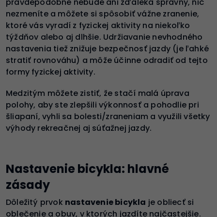
pravdepodobne nebude ani zďaleka správny, nič
nezmeníte a môžete si spôsobiť vážne zranenie,
ktoré vás vyradí z fyzickej aktivity na niekoľko
týždňov alebo aj dlhšie. Udržiavanie nevhodného
nastavenia tiež znižuje bezpečnosť jazdy (je ľahké
stratiť rovnováhu) a môže účinne odradiť od tejto
formy fyzickej aktivity.
Medzitým môžete zistiť, že stačí malá úprava
polohy, aby ste zlepšili výkonnosť a pohodlie pri
šliapaní, vyhli sa bolesti/zraneniam a využili všetky
výhody rekreačnej aj súťažnej jazdy.
Nastavenie bicykla: hlavné
zásady
Dôležitý prvok
nastavenie bicykla
je obliecť si
oblečenie a obuv, v ktorých jazdíte najčastejšie.