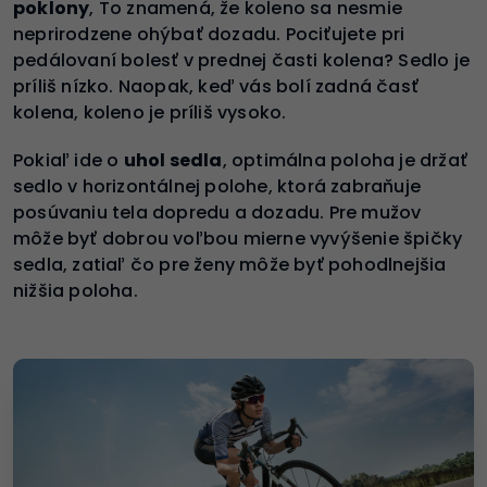
poklony
, To znamená, že koleno sa nesmie
neprirodzene ohýbať dozadu. Pociťujete pri
pedálovaní bolesť v prednej časti kolena? Sedlo je
príliš nízko. Naopak, keď vás bolí zadná časť
kolena, koleno je príliš vysoko.
Pokiaľ ide o
uhol sedla
, optimálna poloha je držať
sedlo v horizontálnej polohe, ktorá zabraňuje
posúvaniu tela dopredu a dozadu. Pre mužov
môže byť dobrou voľbou mierne vyvýšenie špičky
sedla, zatiaľ čo pre ženy môže byť pohodlnejšia
nižšia poloha.