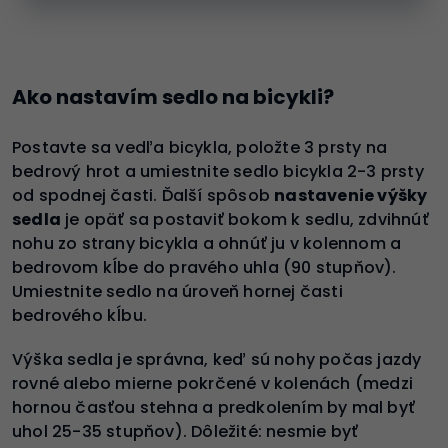
Ako nastavím sedlo na bicykli?
Postavte sa vedľa bicykla, položte 3 prsty na
bedrový hrot a umiestnite sedlo bicykla 2-3 prsty
od spodnej časti. Ďalší spôsob
nastavenie výšky
sedla
je opäť sa postaviť bokom k sedlu, zdvihnúť
nohu zo strany bicykla a ohnúť ju v kolennom a
bedrovom kĺbe do pravého uhla (90 stupňov).
Umiestnite sedlo na úroveň hornej časti
bedrového kĺbu.
Výška sedla je správna, keď sú nohy počas jazdy
rovné alebo mierne pokrčené v kolenách (medzi
hornou časťou stehna a predkolením by mal byť
uhol 25-35 stupňov). Dôležité: nesmie byť