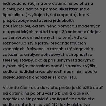
jednoducho zaujímate o optimálnu polohu na
bicykli, požiadajte o pomoc
Bikefitter
. Ide o
špecialistu (zvyčajne fyzioterapeuta), ktorý
prispôsobuje nastavenia jednokolky
používateľovi, okrem iného pomocou moderných
diagnostických metód (napr. 3D snímanie údajov
zo senzorov umiestnených na tele). Vďaka
rozhovoru o štýle jazdy, predchádzajúcich
zraneniach, frekvencii a rozsahu tréningového
zaťaženia, analýze pohybových schopností a
telesnej stavby, ako aj príslušným statickým a
dynamickým meraniam pomôže nastaviť výšku
sedla a riadidiel a vzdialenosť medzi nimi podľa
individuálnych charakteristík cyklistu.
V tomto článku sa dozviete, prečo je dôležité dbať
na optimálnu polohu vášho bicykla a aké sú
najdôležitejšie pravidlá konfigurácie riadidiel a
sedla s ohľadom na váš štýl jazdy alebo typ