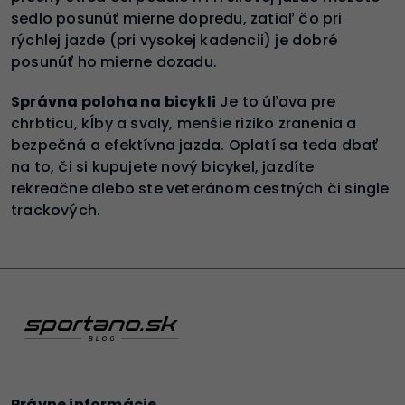
sedlo posunúť mierne dopredu, zatiaľ čo pri
rýchlej jazde (pri vysokej kadencii) je dobré
posunúť ho mierne dozadu.
Správna poloha na bicykli
Je to úľava pre
chrbticu, kĺby a svaly, menšie riziko zranenia a
bezpečná a efektívna jazda. Oplatí sa teda dbať
na to, či si kupujete nový bicykel, jazdíte
rekreačne alebo ste veteránom cestných či single
trackových.
Právne informácie