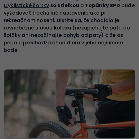
Cyklistické šortky
so stielkou
a
Topánky SPD
bude
vyžadovať trochu iné nastavenie ako pri
rekreačnom nosení. Uistite sa, že chodidlo je
rovnobežné s osou kolesa (nezapichujte pätu do
špičky ani nezačínajte pohyb od päty) a že os
pedálu prechádza chodidlom v jeho najširšom
bode.