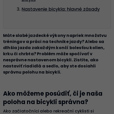
Nastavenie bicykla: hlavné zásady
Máte slabé jazdecké výkony napriek množstvu
tréningov a práci na technike jazdy? Alebo sa
dlhšia jazda zakaždým končí bolesťou kolien,
krku či chrbta? Problém môže spočívať v
nesprávne nastavenom bicykli.
Zistite, ako
nastaviť riadidlá a sedlo, aby ste dosiahli
správnu polohu na bicykli.
Ako môžeme posúdiť, či je naša
poloha na bicykli správna?
Ako začiatočníci alebo rekreační cyklisti si