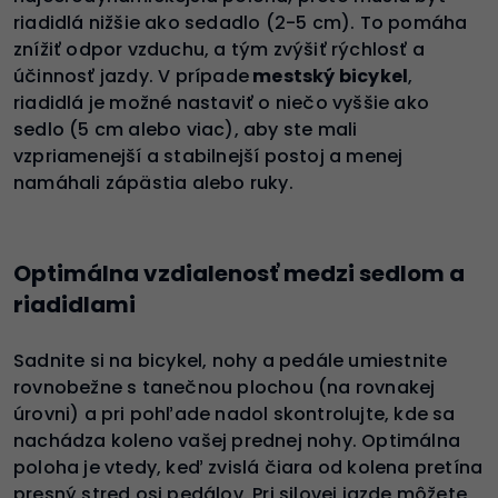
riadidlá nižšie ako sedadlo (2-5 cm). To pomáha
znížiť odpor vzduchu, a tým zvýšiť rýchlosť a
účinnosť jazdy. V prípade
mestský bicykel
,
riadidlá je možné nastaviť o niečo vyššie ako
sedlo (5 cm alebo viac), aby ste mali
vzpriamenejší a stabilnejší postoj a menej
namáhali zápästia alebo ruky.
Optimálna vzdialenosť medzi sedlom a
riadidlami
Sadnite si na bicykel, nohy a pedále umiestnite
rovnobežne s tanečnou plochou (na rovnakej
úrovni) a pri pohľade nadol skontrolujte, kde sa
nachádza koleno vašej prednej nohy. Optimálna
poloha je vtedy, keď zvislá čiara od kolena pretína
presný stred osi pedálov. Pri silovej jazde môžete