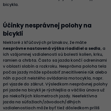
bicykla.
Účinky nesprávnej polohy na
bicykli
Niektoré z kľúčových príznakov, že máte
nesprávne nastavená výška riadidiel a sedla
, a
ich vzájomnej vzdialenosti sú bolesti kolien, krku,
ramien a chrbta. Často sa jazda končí odreninami
v oblasti slabín a rozkroku. Nesprávna poloha tela
počas jazdy môže spôsobiť znecitlivenie rúk alebo
nôh a pocit neistého ovládania motocykla, napr.
pri vjazde do zákrut. Výsledkom nesprávnej polohy
pri jazde na bicykli je rýchlejšia a väčšia únava už
po niekoľkých kilometroch jazdy. Neefektívna
jazda na súťažiach/závodoch/dlhých
vzdialenostiach môže byť tiež dôsledkom príliš