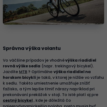
Správna výška volantu
Vo väčšine prípadov je vhodné
výška riadidiel
rovná výške sedla
(napr. trekingový bicykel).
Jazdíte
MTB
? Optimálne
výška riadidiel na
horskom bicykli
je taká, v ktorej je nižšie vo vzťahu
k sedlu. Takéto umiestnenie umožňuje znížiť
ťažisko, a tým lepšie tlmiť nárazy napríklad pri
prekonávaní prekážok v stoji. To isté platí aj pre
cestný bicykel
, kde je dôležitá čo
najeerodynamickejšia poloha, preto musia byť