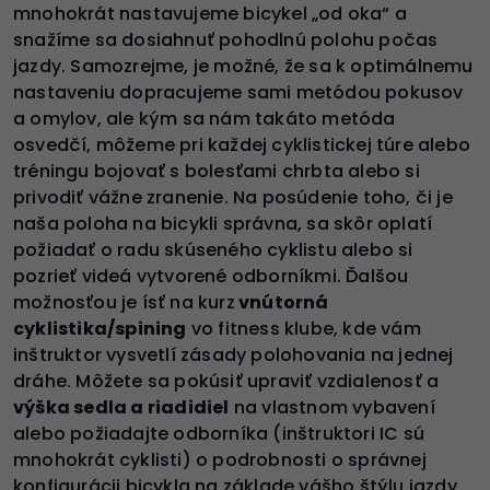
mnohokrát nastavujeme bicykel „od oka“ a
snažíme sa dosiahnuť pohodlnú polohu počas
jazdy. Samozrejme, je možné, že sa k optimálnemu
nastaveniu dopracujeme sami metódou pokusov
a omylov, ale kým sa nám takáto metóda
osvedčí, môžeme pri každej cyklistickej túre alebo
tréningu bojovať s bolesťami chrbta alebo si
privodiť vážne zranenie. Na posúdenie toho, či je
naša poloha na bicykli správna, sa skôr oplatí
požiadať o radu skúseného cyklistu alebo si
pozrieť videá vytvorené odborníkmi. Ďalšou
možnosťou je ísť na kurz
vnútorná
cyklistika/spining
vo fitness klube, kde vám
inštruktor vysvetlí zásady polohovania na jednej
dráhe. Môžete sa pokúsiť upraviť vzdialenosť a
výška sedla a riadidiel
na vlastnom vybavení
alebo požiadajte odborníka (inštruktori IC sú
mnohokrát cyklisti) o podrobnosti o správnej
konfigurácii bicykla na základe vášho štýlu jazdy