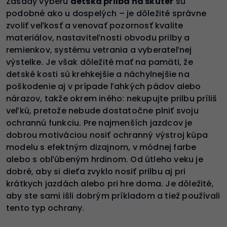
Zásady výberu
detská prilba na skúter
sú
podobné ako u dospelých – je dôležité správne
zvoliť veľkosť a venovať pozornosť kvalite
materiálov, nastaviteľnosti obvodu prilby a
remienkov, systému vetrania a vyberateľnej
výstelke. Je však dôležité mať na pamäti, že
detské kosti sú krehkejšie a náchylnejšie na
poškodenie aj v prípade ľahkých pádov alebo
nárazov, takže okrem iného: nekupujte prilbu príliš
veľkú, pretože nebude dostatočne plniť svoju
ochrannú funkciu. Pre najmenších jazdcov je
dobrou motiváciou nosiť ochranný výstroj kúpa
modelu s efektným dizajnom, v módnej farbe
alebo s obľúbeným hrdinom. Od útleho veku je
dobré, aby si dieťa zvyklo nosiť prilbu aj pri
krátkych jazdách alebo pri hre doma. Je dôležité,
aby ste sami išli dobrým príkladom a tiež používali
tento typ ochrany.