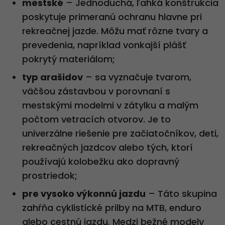
mestské
– Jednoduchá, ľahká konštrukcia
poskytuje primeranú ochranu hlavne pri
rekreačnej jazde. Môžu mať rôzne tvary a
prevedenia, napríklad vonkajší plášť
pokrytý materiálom;
typ arašidov
– sa vyznačuje tvarom,
väčšou zástavbou v porovnaní s
mestskými modelmi v zátylku a malým
počtom vetracích otvorov. Je to
univerzálne riešenie pre začiatočníkov, deti,
rekreačných jazdcov alebo tých, ktorí
používajú kolobežku ako dopravný
prostriedok;
pre vysoko výkonnú jazdu
– Táto skupina
zahŕňa cyklistické prilby na MTB, enduro
alebo cestnú jazdu. Medzi bežné modely