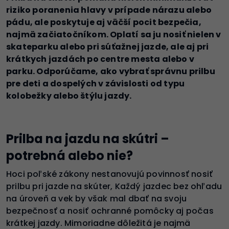
riziko poranenia hlavy v prípade nárazu alebo
pádu, ale poskytuje aj väčší pocit bezpečia,
najmä začiatočníkom. Oplatí sa ju nosiť nielen v
skateparku alebo pri súťažnej jazde, ale aj pri
krátkych jazdách po centre mesta alebo v
parku. Odporúčame, ako vybrať správnu prilbu
pre deti a dospelých v závislosti od typu
kolobežky alebo štýlu jazdy.
Prilba na jazdu na skútri –
potrebná alebo nie?
Hoci poľské zákony nestanovujú povinnosť nosiť
prilbu pri jazde na skúter, Každý jazdec bez ohľadu
na úroveň a vek by však mal dbať na svoju
bezpečnosť a nosiť ochranné pomôcky aj počas
krátkej jazdy. Mimoriadne dôležitá je najmä