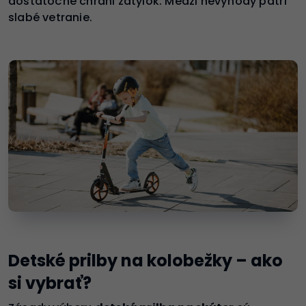
dostatočne chráni zátylok. Medzi nevýhody patrí
slabé vetranie.
Detské prilby na kolobežky – ako
si vybrať?