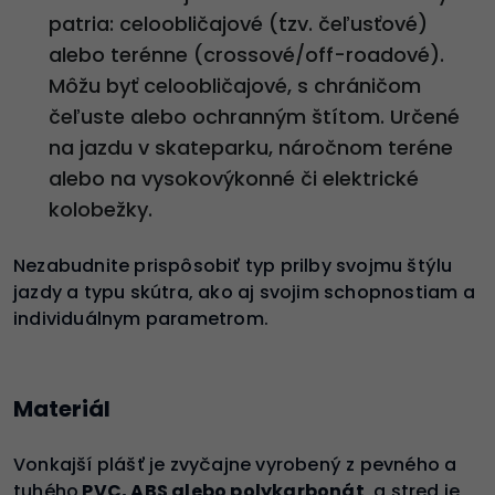
patria: celoobličajové (tzv. čeľusťové)
alebo terénne (crossové/off-roadové).
Môžu byť celoobličajové, s chráničom
čeľuste alebo ochranným štítom. Určené
na jazdu v skateparku, náročnom teréne
alebo na vysokovýkonné či elektrické
kolobežky.
Nezabudnite prispôsobiť typ prilby svojmu štýlu
jazdy a typu skútra, ako aj svojim schopnostiam a
individuálnym parametrom.
Materiál
Vonkajší plášť je zvyčajne vyrobený z pevného a
tuhého
PVC, ABS alebo polykarbonát
, a stred je