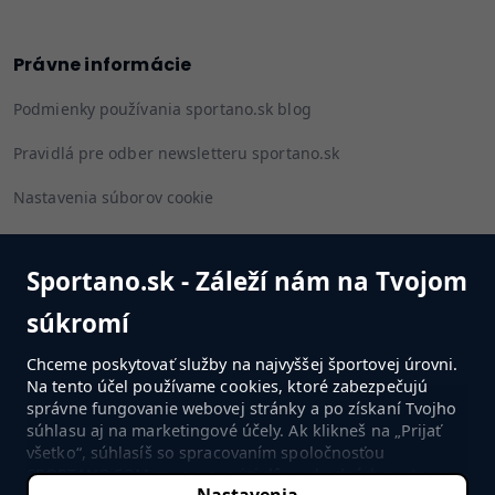
Právne informácie
Podmienky používania sportano.sk blog
Pravidlá pre odber newsletteru sportano.sk
Nastavenia súborov cookie
Sportano.sk - Záleží nám na Tvojom
Sledujte nás
súkromí
Chceme poskytovať služby na najvyššej športovej úrovni.
Na tento účel používame cookies, ktoré zabezpečujú
správne fungovanie webovej stránky a po získaní Tvojho
PREJSŤ DO OBCHODU
súhlasu aj na marketingové účely. Ak klikneš na „Prijať
všetko“, súhlasíš so spracovaním spoločnosťou
SPORTANO.COM sp. z o.o. a jej dôveryhodných partnerov