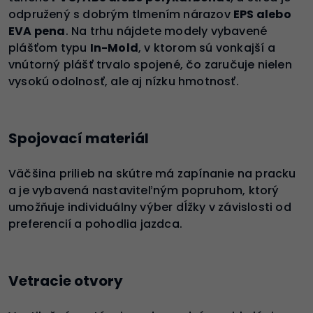
odpružený s dobrým tlmením nárazov
EPS alebo
EVA pena
. Na trhu nájdete modely vybavené
plášťom typu
In-Mold
, v ktorom sú vonkajší a
vnútorný plášť trvalo spojené, čo zaručuje nielen
vysokú odolnosť, ale aj nízku hmotnosť.
Spojovací materiál
Väčšina prilieb na skútre má zapínanie na pracku
a je vybavená nastaviteľným popruhom, ktorý
umožňuje individuálny výber dĺžky v závislosti od
preferencií a pohodlia jazdca.
Vetracie otvory