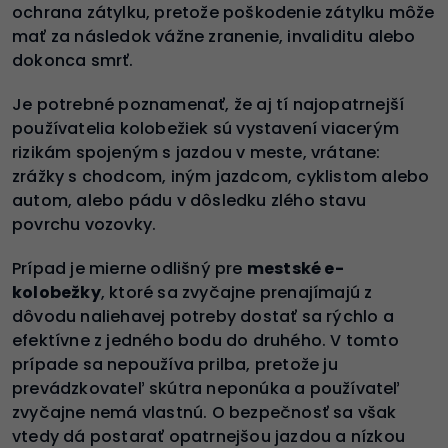
ochrana zátylku, pretože poškodenie zátylku môže
mať za následok vážne zranenie, invaliditu alebo
dokonca smrť.
Je potrebné poznamenať, že aj tí najopatrnejší
používatelia kolobežiek sú vystavení viacerým
rizikám spojeným s jazdou v meste, vrátane:
zrážky s chodcom, iným jazdcom, cyklistom alebo
autom, alebo pádu v dôsledku zlého stavu
povrchu vozovky.
Prípad je mierne odlišný pre
mestské e-
kolobežky
, ktoré sa zvyčajne prenajímajú z
dôvodu naliehavej potreby dostať sa rýchlo a
efektívne z jedného bodu do druhého. V tomto
prípade sa nepoužíva prilba, pretože ju
prevádzkovateľ skútra neponúka a používateľ
zvyčajne nemá vlastnú. O bezpečnosť sa však
vtedy dá postarať opatrnejšou jazdou a nízkou