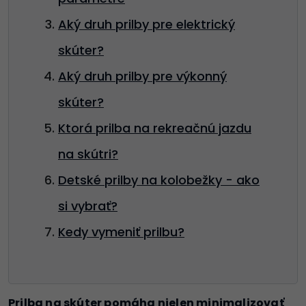
Aký druh prilby pre elektrický
skúter?
Aký druh prilby pre výkonný
skúter?
Ktorá prilba na rekreačnú jazdu
na skútri?
Detské prilby na kolobežky - ako
si vybrať?
Kedy vymeniť prilbu?
Prilba na skúter pomáha nielen minimalizovať