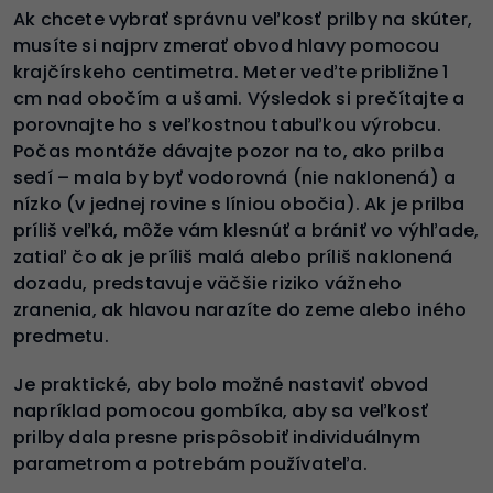
Ak chcete vybrať správnu veľkosť prilby na skúter,
musíte si najprv zmerať obvod hlavy pomocou
krajčírskeho centimetra. Meter veďte približne 1
cm nad obočím a ušami. Výsledok si prečítajte a
porovnajte ho s veľkostnou tabuľkou výrobcu.
Počas montáže dávajte pozor na to, ako prilba
sedí – mala by byť vodorovná (nie naklonená) a
nízko (v jednej rovine s líniou obočia). Ak je prilba
príliš veľká, môže vám klesnúť a brániť vo výhľade,
zatiaľ čo ak je príliš malá alebo príliš naklonená
dozadu, predstavuje väčšie riziko vážneho
zranenia, ak hlavou narazíte do zeme alebo iného
predmetu.
Je praktické, aby bolo možné nastaviť obvod
napríklad pomocou gombíka, aby sa veľkosť
prilby dala presne prispôsobiť individuálnym
parametrom a potrebám používateľa.