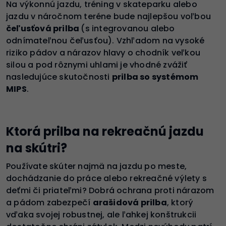
Na výkonnú jazdu, tréning v skateparku alebo
jazdu v náročnom teréne bude najlepšou voľbou
čeľusťová prilba
(s integrovanou alebo
odnímateľnou čeľusťou). Vzhľadom na vysoké
riziko pádov a nárazov hlavy o chodník veľkou
silou a pod rôznymi uhlami je vhodné zvážiť
nasledujúce skutočnosti
prilba so systémom
MIPS
.
Ktorá prilba na rekreačnú jazdu
na skútri?
Používate skúter najmä na jazdu po meste,
dochádzanie do práce alebo rekreačné výlety s
deťmi či priateľmi? Dobrá ochrana proti nárazom
a pádom zabezpečí
arašidová prilba
, ktorý
vďaka svojej robustnej, ale ľahkej konštrukcii