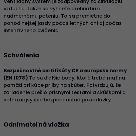
Ventilačný systém je zodpovedný za cirkuláciu
vzduchu, takže sa vyhnete prehriatiu a
nadmernému poteniu. To sa premietne do
pohodlnejšej jazdy počas letných dní aj počas
intenzívneho cvičenia.
Schválenia
Bezpečnostné certifikáty CE a európske normy
(EN 1078)
To sú ďalšie body, ktoré treba mať na
pamäti pri kúpe prilby na skúter. Potvrdzujú, že
zariadenie prešlo prísnymi testami a skúškami a
spĺňa najvyššie bezpečnostné požiadavky.
Odnímateľná vložka