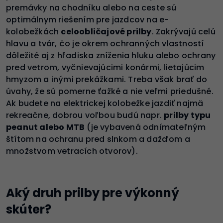
premávky na chodníku alebo na ceste sú
optimálnym riešením pre jazdcov na e-
kolobežkách
celoobličajové prilby
. Zakrývajú celú
hlavu a tvár, čo je okrem ochranných vlastností
dôležité aj z hľadiska zníženia hluku alebo ochrany
pred vetrom, vyčnievajúcimi konármi, lietajúcim
hmyzom a inými prekážkami. Treba však brať do
úvahy, že sú pomerne ťažké a nie veľmi priedušné.
Ak budete na elektrickej kolobežke jazdiť najmä
rekreačne, dobrou voľbou budú napr.
prilby typu
peanut alebo MTB
(je vybavená odnímateľným
štítom na ochranu pred slnkom a dažďom a
množstvom vetracích otvorov).
Aký druh prilby pre výkonný
skúter?