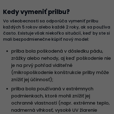
Kedy vymeniť prilbu?
Vo všeobecnosti sa odporúča vymeniť prilbu
každých 5 rokov alebo každé 2 roky, ak sa používa
často. Existuje však niekoľko situácií, keď by ste si
mali bezpodmienečne kúpiť nový model:
prilba bola poškodená v dôsledku pádu,
zrážky alebo nehody, aj keď poškodenie nie
je na prvý pohľad viditeľné
(mikropoškodenie konštrukcie prilby môže
znížiť jej účinnosť);
prilba bola používaná v extrémnych
podmienkach, ktoré mohli znížiť jej
ochranné vlastnosti (napr. extrémne teplo,
nadmerná vlhkosť, vysoké UV žiarenie