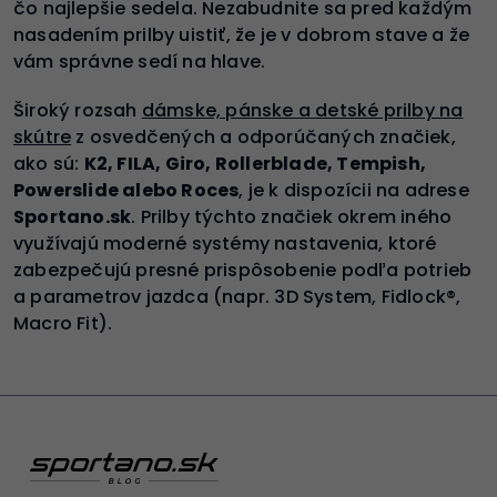
čo najlepšie sedela. Nezabudnite sa pred každým
nasadením prilby uistiť, že je v dobrom stave a že
vám správne sedí na hlave.
Široký rozsah
dámske, pánske a detské prilby na
skútre
z osvedčených a odporúčaných značiek,
ako sú:
K2, FILA, Giro, Rollerblade, Tempish,
Powerslide alebo Roces
, je k dispozícii na adrese
Sportano.sk
. Prilby týchto značiek okrem iného
využívajú moderné systémy nastavenia, ktoré
zabezpečujú presné prispôsobenie podľa potrieb
a parametrov jazdca (napr. 3D System, Fidlock®,
Macro Fit).