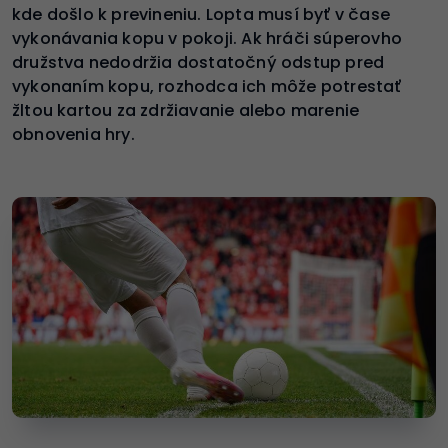
kde došlo k previneniu. Lopta musí byť v čase
vykonávania kopu v pokoji. Ak hráči súperovho
družstva nedodržia dostatočný odstup pred
vykonaním kopu, rozhodca ich môže potrestať
žltou kartou za zdržiavanie alebo marenie
obnovenia hry.