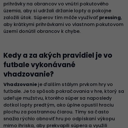
prihrávky na obrancov vo vnútri pokutového
územia, aby si udržali držanie lopty a pokojne
založili útok. Súperov tím môže využívať
pressing
,
aby krátkymi prihrávkami vo vlastnom pokutovom
území donútil obrancov k chybe.
Kedy a za akých pravidiel je vo
futbale vykonávané
vhadzovanie?
Vhadzovanie
je ďalším stálym prvkom hry vo
futbale. Je to spôsob pokračovania v hre, ktorý sa
udeľuje mužstvu, ktorého súper sa naposledy
dotkol lopty predtým, ako úplne opustil hraciu
plochu za postrannou čiarou. Tímy sa často
snažia rýchlo obnoviť hru po odpískaní výkopu
mimo ihriska, aby prekvapili súpera a využili