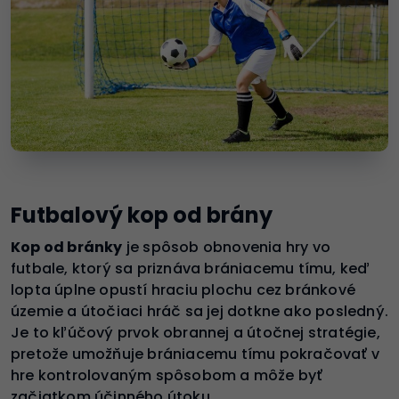
Futbalový kop od brány
Kop od bránky
je spôsob obnovenia hry vo
futbale, ktorý sa priznáva brániacemu tímu, keď
lopta úplne opustí hraciu plochu cez bránkové
územie a útočiaci hráč sa jej dotkne ako posledný.
Je to kľúčový prvok obrannej a útočnej stratégie,
pretože umožňuje brániacemu tímu pokračovať v
hre kontrolovaným spôsobom a môže byť
začiatkom účinného útoku.