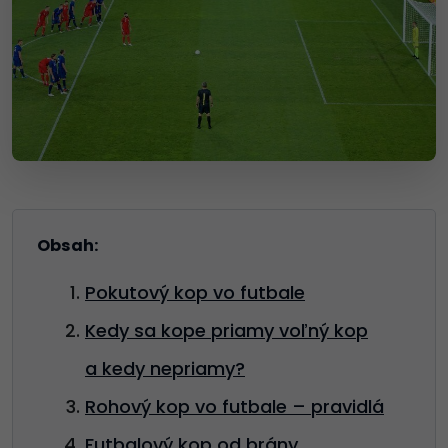
Obsah:
Pokutový kop vo futbale
Kedy sa kope priamy voľný kop
a kedy nepriamy?
Rohový kop vo futbale – pravidlá
Futbalový kop od brány