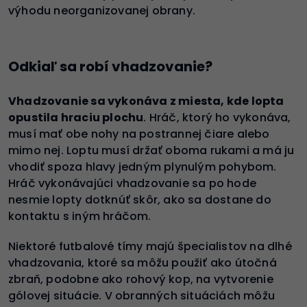
výhodu neorganizovanej obrany.
Odkiaľ sa robí vhadzovanie?
Vhadzovanie sa vykonáva z miesta, kde lopta
opustila hraciu plochu
. Hráč, ktorý ho vykonáva,
musí mať obe nohy na postrannej čiare alebo
mimo nej. Loptu musí držať oboma rukami a má ju
vhodiť spoza hlavy jedným plynulým pohybom.
Hráč vykonávajúci vhadzovanie sa po hode
nesmie lopty dotknúť skôr, ako sa dostane do
kontaktu s iným hráčom.
Niektoré futbalové tímy majú špecialistov na dlhé
vhadzovania, ktoré sa môžu použiť ako útočná
zbraň, podobne ako rohový kop, na vytvorenie
gólovej situácie. V obranných situáciách môžu