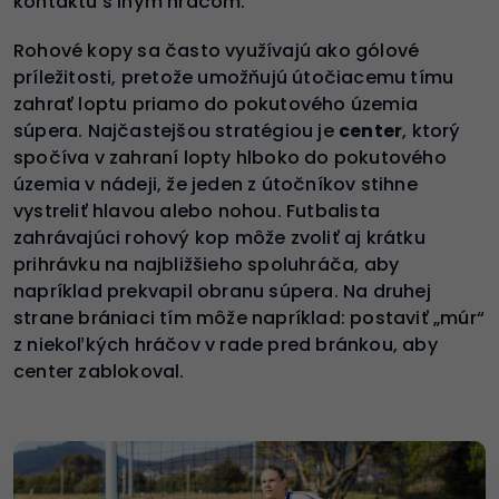
kontaktu s iným hráčom.
Rohové kopy sa často využívajú ako gólové
príležitosti, pretože umožňujú útočiacemu tímu
zahrať loptu priamo do pokutového územia
súpera. Najčastejšou stratégiou je
center
, ktorý
spočíva v zahraní lopty hlboko do pokutového
územia v nádeji, že jeden z útočníkov stihne
vystreliť hlavou alebo nohou. Futbalista
zahrávajúci rohový kop môže zvoliť aj krátku
prihrávku na najbližšieho spoluhráča, aby
napríklad prekvapil obranu súpera. Na druhej
strane brániaci tím môže napríklad: postaviť „múr“
z niekoľkých hráčov v rade pred bránkou, aby
center zablokoval.