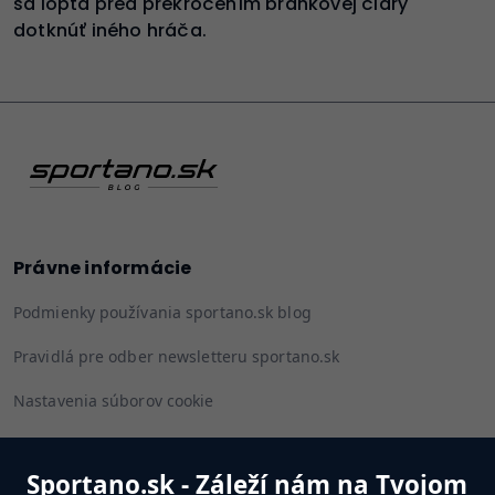
sa lopta pred prekročením bránkovej čiary
dotknúť iného hráča.
Právne informácie
Podmienky používania sportano.sk blog
Pravidlá pre odber newsletteru sportano.sk
Nastavenia súborov cookie
Sportano.sk - Záleží nám na Tvojom
Sledujte nás