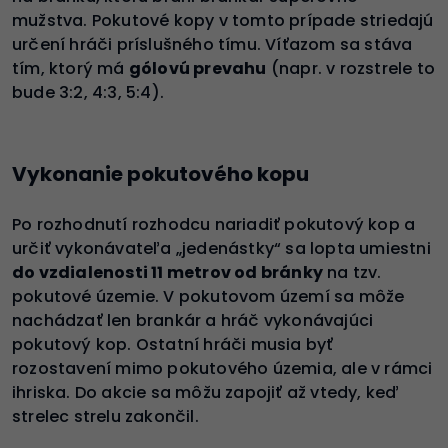
mužstva. Pokutové kopy v tomto prípade striedajú
určení hráči príslušného tímu. Víťazom sa stáva
tím, ktorý má
gólovú prevahu
(napr. v rozstrele to
bude 3:2, 4:3, 5:4).
Vykonanie pokutového kopu
Po rozhodnutí rozhodcu nariadiť pokutový kop a
určiť vykonávateľa „jedenástky“ sa lopta umiestni
do vzdialenosti 11 metrov od bránky
na tzv.
pokutové územie. V pokutovom území sa môže
nachádzať len brankár a hráč vykonávajúci
pokutový kop. Ostatní hráči musia byť
rozostavení mimo pokutového územia, ale v rámci
ihriska. Do akcie sa môžu zapojiť až vtedy, keď
strelec strelu zakončil.