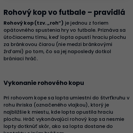
Rohový kop vo futbale – pravidlá
Rohový kop (tzv. „roh”)
je jednou z foriem
opätovného spustenia hry vo futbale. Priznáva sa
útočiacemu tímu, keď lopta opustí hraciu plochu
za bránkovou čiarou (nie medzi bránkovými
žrďami) po tom, čo sa jej naposledy dotkol
brániaci hráč.
Vykonanie rohového kopu
Pri rohovom kope sa lopta umiestni do štvrťkruhu v
rohu ihriska (označeného vlajkou), ktorý je
najbližšie k miestu, kde lopta opustila hraciu
plochu. Hráč vykonávajúci rohový kop sa nesmie
lopty dotknúť skôr, ako sa lopta dostane do