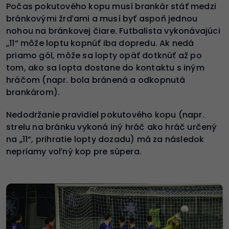
Počas pokutového kopu musí brankár stáť medzi
bránkovými žrďami a musí byť aspoň jednou
nohou na bránkovej čiare. Futbalista vykonávajúci
„11“ môže loptu kopnúť iba dopredu. Ak nedá
priamo gól, môže sa lopty opäť dotknúť až po
tom, ako sa lopta dostane do kontaktu s iným
hráčom (napr. bola bránená a odkopnutá
brankárom).
Nedodržanie pravidiel pokutového kopu (napr.
strelu na bránku vykoná iný hráč ako hráč určený
na „11“, prihratie lopty dozadu) má za následok
nepriamy voľný kop pre súpera.