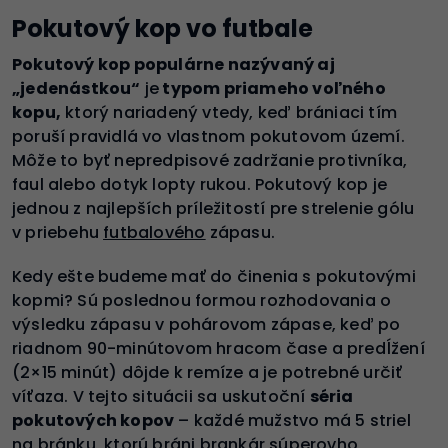
Pokutový kop vo futbale
Pokutový kop populárne nazývaný aj
„jedenástkou“
je
typom priameho voľného
kopu,
ktorý nariadený vtedy, keď brániaci tím
poruší pravidlá vo vlastnom pokutovom území.
Môže to byť nepredpisové zadržanie protivníka,
faul alebo dotyk lopty rukou. Pokutový kop je
jednou z najlepších príležitostí pre strelenie gólu
v priebehu
futbalového
zápasu.
Kedy ešte budeme mať do činenia s pokutovými
kopmi? Sú poslednou formou rozhodovania o
výsledku zápasu v pohárovom zápase, keď po
riadnom 90-minútovom hracom čase a predĺžení
(2×15 minút) dôjde k remíze a je potrebné určiť
víťaza. V tejto situácii sa uskutoční
séria
pokutových kopov
– každé mužstvo má 5 striel
na bránku, ktorú bráni brankár súperovho