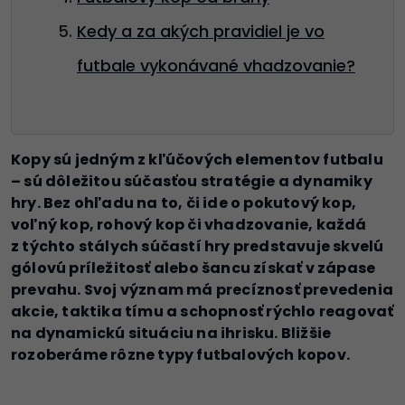
Kedy a za akých pravidiel je vo
futbale vykonávané vhadzovanie?
Kopy sú jedným z kľúčových elementov futbalu
– sú dôležitou súčasťou stratégie a dynamiky
hry. Bez ohľadu na to, či ide o pokutový kop,
voľný kop, rohový kop či vhadzovanie, každá
z týchto stálych súčastí hry predstavuje skvelú
gólovú príležitosť alebo šancu získať v zápase
prevahu. Svoj význam má precíznosť prevedenia
akcie, taktika tímu a schopnosť rýchlo reagovať
na dynamickú situáciu na ihrisku. Bližšie
rozoberáme rôzne typy futbalových kopov.