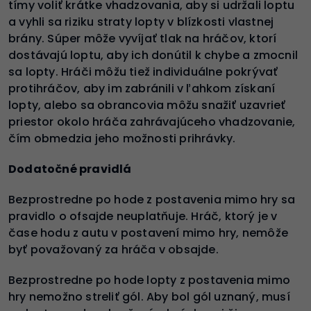
tímy voliť krátke vhadzovania, aby si udržali loptu
a vyhli sa riziku straty lopty v blízkosti vlastnej
brány. Súper môže vyvíjať tlak na hráčov, ktorí
dostávajú loptu, aby ich donútil k chybe a zmocnil
sa lopty. Hráči môžu tiež individuálne pokrývať
protihráčov, aby im zabránili v ľahkom získaní
lopty, alebo sa obrancovia môžu snažiť uzavrieť
priestor okolo hráča zahrávajúceho vhadzovanie,
čím obmedzia jeho možnosti prihrávky.
Dodatočné pravidlá
Bezprostredne po hode z postavenia mimo hry sa
pravidlo o ofsajde neuplatňuje. Hráč, ktorý je v
čase hodu z autu v postavení mimo hry, nemôže
byť považovaný za hráča v obsajde.
Bezprostredne po hode lopty z postavenia mimo
hry nemožno streliť gól. Aby bol gól uznaný, musí