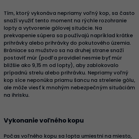
Tím, ktorý vykonáva nepriamy voľný kop, sa často
snaží využiť tento moment na rýchle rozohranie
lopty a vytvorenie gólovej situácie. Na
prekvapenie súpera sa používajú napríklad krátke
prihrávky alebo prihrávky do pokutového územia.
Brániace sa mužstvo sa na druhej strane snaží
postaviť múr (podľa pravidiel nesmie byť múr
bližšie ako 9,15 m od lopty), aby zablokovalo
prípadnú strelu alebo prihrávku. Nepriamy voľný
kop síce neponúka priamu šancu na strelenie gólu,
ale môže viesť k mnohým nebezpečným situáciám
na ihrisku.
Vykonanie voľného kopu
Počas voľného kopu sa lopta umiestni na miesto,