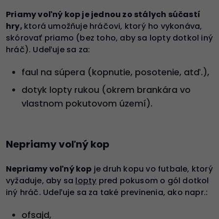
Priamy voľný kop je jednou zo stálych súčastí
hry,
ktorá umožňuje hráčovi, ktorý ho vykonáva,
skórovať priamo (bez toho, aby sa lopty dotkol iný
hráč). Udeľuje sa za:
faul na súpera (kopnutie, posotenie, atď.),
dotyk lopty rukou (okrem brankára vo
vlastnom pokutovom území).
Nepriamy voľný kop
Nepriamy voľný kop
je druh kopu vo futbale, ktorý
vyžaduje, aby sa
lopty
pred pokusom o gól dotkol
iný hráč. Udeľuje sa za také previnenia, ako napr.:
ofsajd,