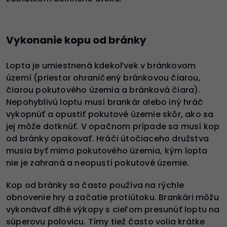
Vykonanie kopu od bránky
Lopta je umiestnená kdekoľvek v bránkovom
území (priestor ohraničený bránkovou čiarou,
čiarou pokutového územia a bránková čiara).
Nepohyblivú loptu musí brankár alebo iný hráč
vykopnúť a opustiť pokutové územie skôr, ako sa
jej môže dotknúť. V opačnom prípade sa musí kop
od bránky opakovať. Hráči útočiaceho družstva
musia byť mimo pokutového územia, kým lopta
nie je zahraná a neopustí pokutové územie.
Kop od bránky sa často používa na rýchle
obnovenie hry a začatie protiútoku. Brankári môžu
vykonávať dlhé výkopy s cieľom presunúť loptu na
súperovu polovicu. Tímy tiež často volia krátke