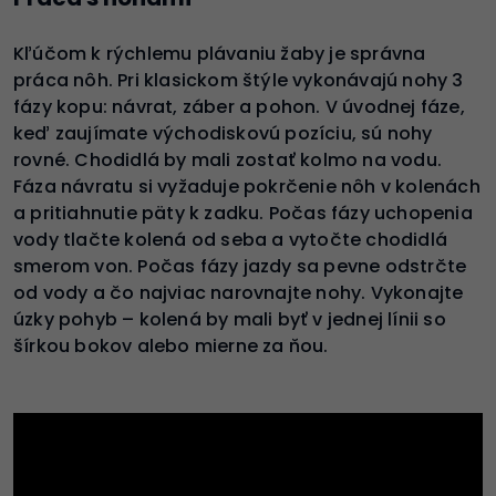
Kľúčom k rýchlemu plávaniu žaby je správna
práca nôh. Pri klasickom štýle vykonávajú nohy 3
fázy kopu: návrat, záber a pohon. V úvodnej fáze,
keď zaujímate východiskovú pozíciu, sú nohy
rovné. Chodidlá by mali zostať kolmo na vodu.
Fáza návratu si vyžaduje pokrčenie nôh v kolenách
a pritiahnutie päty k zadku. Počas fázy uchopenia
vody tlačte kolená od seba a vytočte chodidlá
smerom von. Počas fázy jazdy sa pevne odstrčte
od vody a čo najviac narovnajte nohy. Vykonajte
úzky pohyb – kolená by mali byť v jednej línii so
šírkou bokov alebo mierne za ňou.