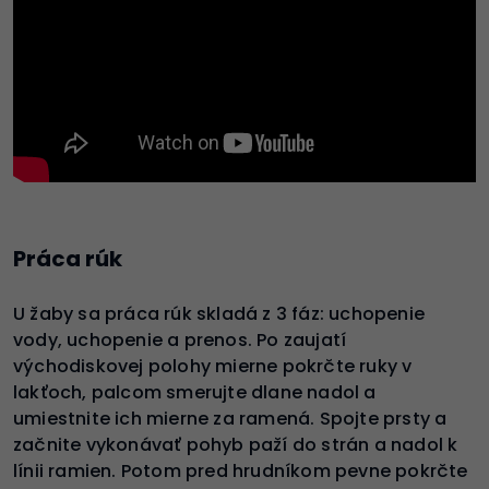
Práca rúk
U žaby sa práca rúk skladá z 3 fáz: uchopenie
vody, uchopenie a prenos. Po zaujatí
východiskovej polohy mierne pokrčte ruky v
lakťoch, palcom smerujte dlane nadol a
umiestnite ich mierne za ramená. Spojte prsty a
začnite vykonávať pohyb paží do strán a nadol k
línii ramien. Potom pred hrudníkom pevne pokrčte