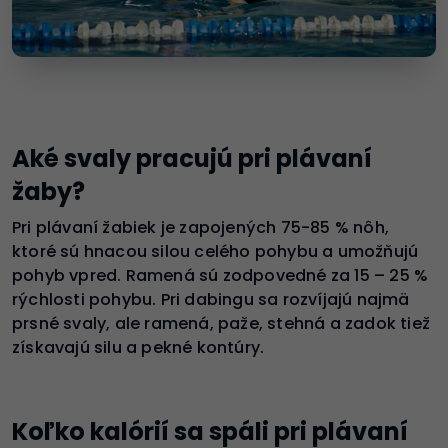
Aké svaly pracujú pri plávaní
žaby?
Pri plávaní žabiek je zapojených 75-85 % nôh,
ktoré sú hnacou silou celého pohybu a umožňujú
pohyb vpred. Ramená sú zodpovedné za 15 – 25 %
rýchlosti pohybu. Pri dabingu sa rozvíjajú najmä
prsné svaly, ale ramená, paže, stehná a zadok tiež
získavajú silu a pekné kontúry.
Koľko kalórií sa spáli pri plávaní