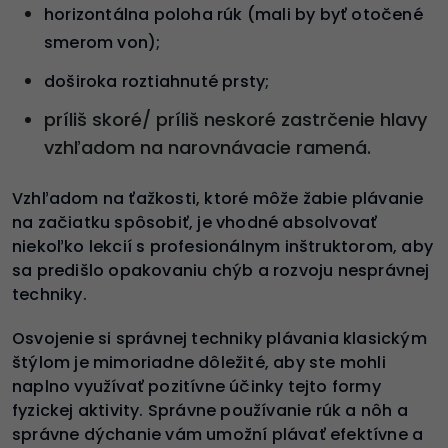
horizontálna poloha rúk (mali by byť otočené
smerom von);
doširoka roztiahnuté prsty;
príliš skoré/ príliš neskoré zastrčenie hlavy
vzhľadom na narovnávacie ramená.
Vzhľadom na ťažkosti, ktoré môže žabie plávanie
na začiatku spôsobiť, je vhodné absolvovať
niekoľko lekcií s profesionálnym inštruktorom, aby
sa predišlo opakovaniu chýb a rozvoju nesprávnej
techniky.
Osvojenie si správnej techniky plávania klasickým
štýlom je mimoriadne dôležité, aby ste mohli
naplno využívať pozitívne účinky tejto formy
fyzickej aktivity. Správne používanie rúk a nôh a
správne dýchanie vám umožní plávať efektívne a