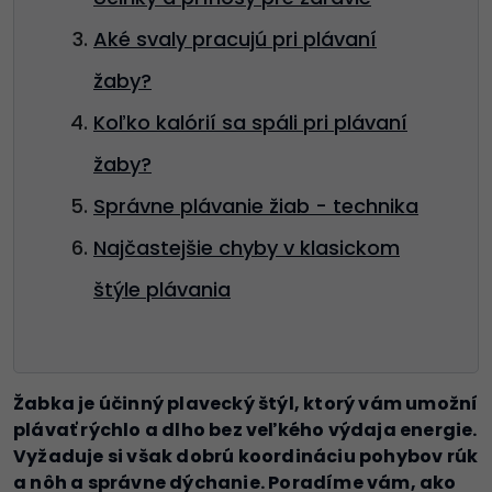
Aké svaly pracujú pri plávaní
žaby?
Koľko kalórií sa spáli pri plávaní
žaby?
Správne plávanie žiab - technika
Najčastejšie chyby v klasickom
štýle plávania
Žabka je účinný plavecký štýl, ktorý vám umožní
plávať rýchlo a dlho bez veľkého výdaja energie.
Vyžaduje si však dobrú koordináciu pohybov rúk
a nôh a správne dýchanie. Poradíme vám, ako