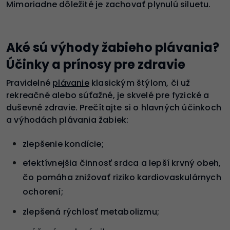
Mimoriadne dôležité je zachovať plynulú siluetu.
Aké sú výhody žabieho plávania?
Účinky a prínosy pre zdravie
Pravidelné
plávanie
klasickým štýlom, či už
rekreačné alebo súťažné, je skvelé pre fyzické a
duševné zdravie. Prečítajte si o hlavných účinkoch
a výhodách plávania žabiek:
zlepšenie kondície;
efektívnejšia činnosť srdca a lepší krvný obeh,
čo pomáha znižovať riziko kardiovaskulárnych
ochorení;
zlepšená rýchlosť metabolizmu;