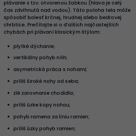
plávanie s tzv. otvorenou žabkou (hlava je celý
čas zdvihnutá nad vodou). Táto poloha tela môže
spôsobiť bolesť krčnej, hrudnej alebo bedrovej
chrbtice. Prečítajte si o ďalších najčastejších
chybách pri plávaní klasickým štýlom:
plytké dýchanie;
vertikálny pohyb nôh;
asymetrická práca s nohami;
príliš široké nohy od seba;
zlé zarovnanie chodidla;
príliš úzke kopy nohou;
pohyb ramena za líniu ramien;
príliš úzky pohyb ramien;