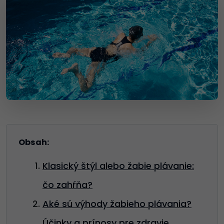
Obsah:
Klasický štýl alebo žabie plávanie:
čo zahŕňa?
Aké sú výhody žabieho plávania?
Účinky a prínosy pre zdravie