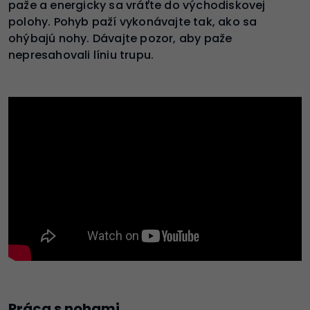
paže a energicky sa vráťte do východiskovej
polohy. Pohyb paží vykonávajte tak, ako sa
ohýbajú nohy. Dávajte pozor, aby paže
nepresahovali líniu trupu.
Práca s nohami