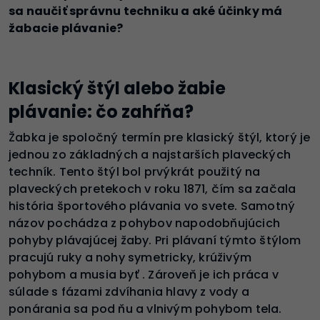
sa naučiť správnu techniku a aké účinky má
žabacie plávanie?
Klasický štýl alebo žabie
plávanie: čo zahŕňa?
Žabka je spoločný termín pre klasický štýl, ktorý je
jednou zo základných a najstarších plaveckých
techník. Tento štýl bol prvýkrát použitý na
plaveckých pretekoch v roku 1871, čím sa začala
história športového plávania vo svete. Samotný
názov pochádza z pohybov napodobňujúcich
pohyby plávajúcej žaby. Pri plávaní týmto štýlom
pracujú ruky a nohy symetricky, krúživým
pohybom a musia byť . Zároveň je ich práca v
súlade s fázami zdvíhania hlavy z vody a
ponárania sa pod ňu a vlnivým pohybom tela.