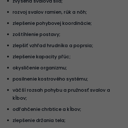
zvýšená svalová sila;
rozvoj svalov ramien, rúk a nôh;
zlepšenie pohybovej koordinácie;
zoštíhlenie postavy;
zlepšiť vzhľad hrudníka a poprsia;
zlepšenie kapacity pľúc;
okysličenie organizmu;
posilnenie kostrového systému;
väčší rozsah pohybu a pružnosť svalov a
kĺbov;
odľahčenie chrbtice a kĺbov;
zlepšenie držania tela;