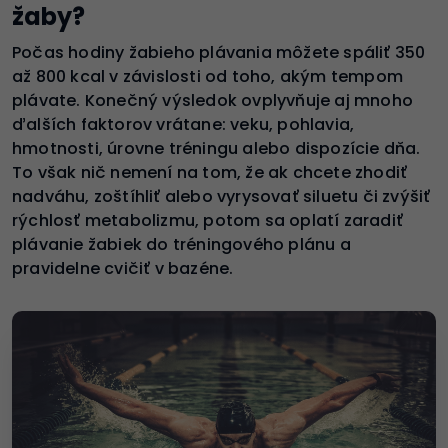
žaby?
Počas hodiny žabieho plávania môžete spáliť 350
až 800 kcal v závislosti od toho, akým tempom
plávate. Konečný výsledok ovplyvňuje aj mnoho
ďalších faktorov vrátane: veku, pohlavia,
hmotnosti, úrovne tréningu alebo dispozície dňa.
To však nič nemení na tom, že ak chcete zhodiť
nadváhu, zoštíhliť alebo vyrysovať siluetu či zvýšiť
rýchlosť metabolizmu, potom sa oplatí zaradiť
plávanie žabiek do tréningového plánu a
pravidelne cvičiť v bazéne.