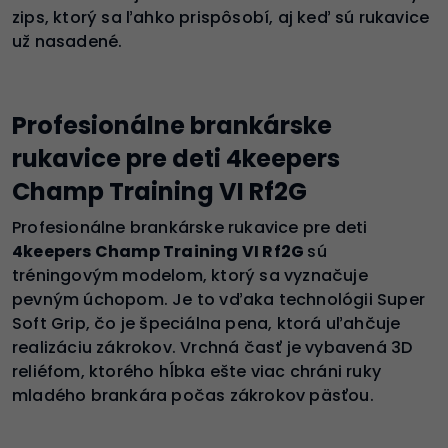
zips, ktorý sa ľahko prispôsobí, aj keď sú rukavice
už nasadené.
Profesionálne brankárske
rukavice pre deti 4keepers
Champ Training VI Rf2G
Profesionálne brankárske rukavice pre deti
4keepers Champ Training VI Rf2G
sú
tréningovým modelom, ktorý sa vyznačuje
pevným úchopom. Je to vďaka technológii Super
Soft Grip, čo je špeciálna pena, ktorá uľahčuje
realizáciu zákrokov. Vrchná časť je vybavená 3D
reliéfom, ktorého hĺbka ešte viac chráni ruky
mladého brankára počas zákrokov päsťou.