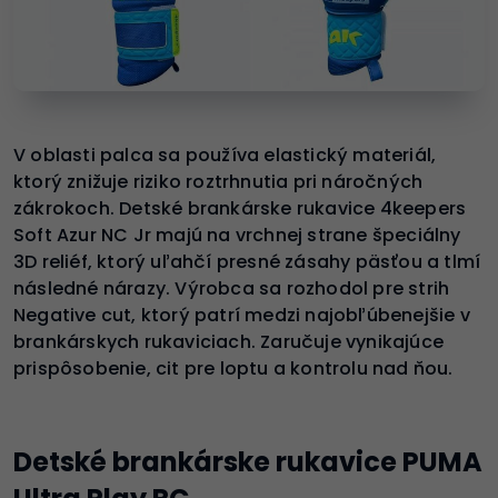
V oblasti palca sa používa elastický materiál,
ktorý znižuje riziko roztrhnutia pri náročných
zákrokoch. Detské brankárske rukavice 4keepers
Soft Azur NC Jr majú na vrchnej strane špeciálny
3D reliéf, ktorý uľahčí presné zásahy päsťou a tlmí
následné nárazy. Výrobca sa rozhodol pre strih
Negative cut, ktorý patrí medzi najobľúbenejšie v
brankárskych rukaviciach. Zaručuje vynikajúce
prispôsobenie, cit pre loptu a kontrolu nad ňou.
Detské brankárske rukavice PUMA