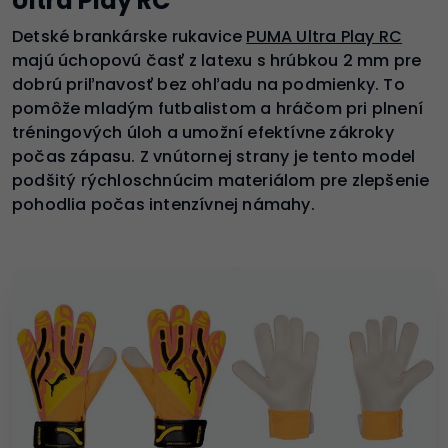
Ultra Play RC
Detské brankárske rukavice
PUMA Ultra Play RC
majú úchopovú časť z latexu s hrúbkou 2 mm pre
dobrú priľnavosť bez ohľadu na podmienky. To
pomôže mladým futbalistom a hráčom pri plnení
tréningových úloh a umožní efektívne zákroky
počas zápasu. Z vnútornej strany je tento model
podšitý rýchloschnúcim materiálom pre zlepšenie
pohodlia počas intenzívnej námahy.