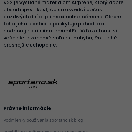
V22 je vystlané materiálom Airprene, ktorý dobre
absorbuje vlhkosť, čo sa osvedčí počas
daždivých dní aj pri maximálnej námahe. Okrem
toho jeho elasticita poskytuje pohodlie a
podporuje strih Anatomical Fit. Vďaka tomu si
vaše dieťa zachová voľnosť pohybu, čo uľahčí
presnejšie uchopenie.
Právne informácie
Podmienky používania sportano.sk blog
Pravidlá pre odber newsletteru sportano.sk