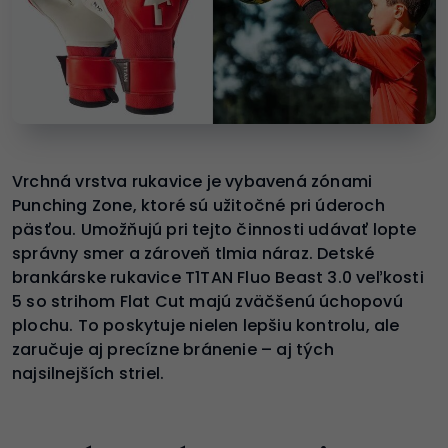
Vrchná vrstva rukavice je vybavená zónami
Punching Zone, ktoré sú užitočné pri úderoch
päsťou. Umožňujú pri tejto činnosti udávať lopte
správny smer a zároveň tlmia náraz. Detské
brankárske rukavice T1TAN Fluo Beast 3.0 veľkosti
5 so strihom Flat Cut majú zväčšenú úchopovú
plochu. To poskytuje nielen lepšiu kontrolu, ale
zaručuje aj precízne bránenie – aj tých
najsilnejších striel.