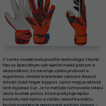
V tomto modeli bola použitá technológia Thumb
Flex so špeciálnym vykrojením medzi palcom a
ukazovákom, čo zaručuje vyššiu pružnosť a
ergonómiu. Detské brankárske rukavice Reusch
Attrakt Solid Finger Support Junior majú praktický
strih Expanse Cut. Je to metóda formovania latexu
okolo brušiek prstov, ktorá poskytuje lepšiu
kontrolu nad loptou a väčšiu oblasť kontaktu.
Pružná manžeta je regulovaná suchým zipsom –