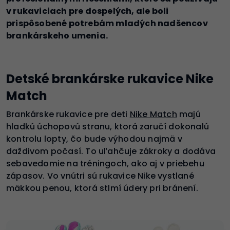
v rukaviciach pre dospelých, ale boli
prispôsobené potrebám mladých nadšencov
brankárskeho umenia.
Detské brankárske rukavice Nike
Match
Brankárske rukavice pre deti
Nike Match
majú
hladkú úchopovú stranu, ktorá zaručí dokonalú
kontrolu lopty, čo bude výhodou najmä v
daždivom počasí. To uľahčuje zákroky a dodáva
sebavedomie na tréningoch, ako aj v priebehu
zápasov. Vo vnútri sú rukavice Nike vystlané
mäkkou penou, ktorá stlmí údery pri bránení.