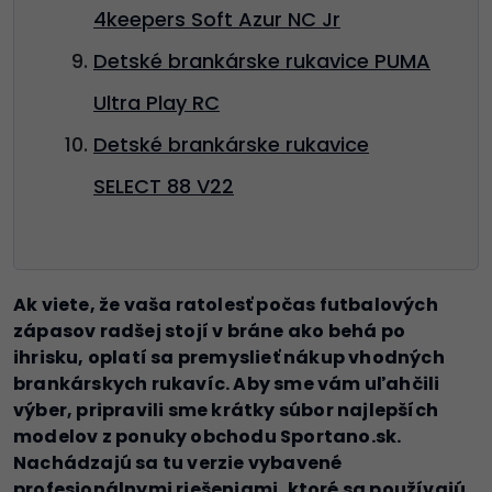
4keepers Soft Azur NC Jr
Detské brankárske rukavice PUMA
Ultra Play RC
Detské brankárske rukavice
SELECT 88 V22
Ak viete, že vaša ratolesť počas futbalových
zápasov radšej stojí v bráne ako behá po
ihrisku, oplatí sa premyslieť nákup vhodných
brankárskych rukavíc. Aby sme vám uľahčili
výber, pripravili sme krátky súbor najlepších
modelov z ponuky obchodu Sportano.sk.
Nachádzajú sa tu verzie vybavené
profesionálnymi riešeniami, ktoré sa používajú