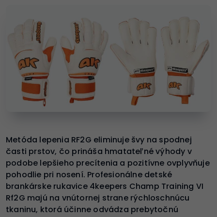
Metóda lepenia RF2G eliminuje švy na spodnej
časti prstov, čo prináša hmatateľné výhody v
podobe lepšieho precítenia a pozitívne ovplyvňuje
pohodlie pri nosení. Profesionálne detské
brankárske rukavice 4keepers Champ Training VI
Rf2G majú na vnútornej strane rýchloschnúcu
tkaninu, ktorá účinne odvádza prebytočnú