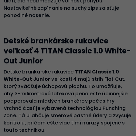
dlaň, ale neobmedzuje voľnosť pohybu.
Nastaviteľné zapínanie na suchý zips zaisťuje
pohodlné nosenie.
Detské brankárske rukavice
veľkosť 4 T1TAN Classic 1.0 White-
Out Junior
Detské brankárske rukavice
T1TAN Classic 1.0
White-Out Junior
veľkosti 4 majú strih Flat Cut,
ktorý zväčšuje úchopovú plochu. To umožňuje,
aby 3-milimetrová latexová pena ešte účinnejšie
podporovala mladých brankárov počas hry.
Vrchná časť je vybavená technológiou Punching
Zone. Tá uľahčuje smerové pästné údery a zvyšuje
kontrolu, pričom ešte viac tlmí nárazy spojené s
touto technikou.