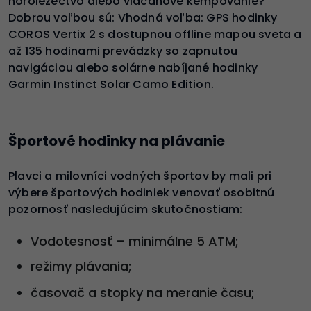
horolezectvo alebo viacdňové kempovanie?
Dobrou voľbou sú: Vhodná voľba: GPS hodinky
COROS Vertix 2 s dostupnou offline mapou sveta a
až 135 hodinami prevádzky so zapnutou
navigáciou alebo solárne nabíjané hodinky
Garmin Instinct Solar Camo Edition.
Športové hodinky na plávanie
Plavci a milovníci vodných športov by mali pri
výbere športových hodiniek venovať osobitnú
pozornosť nasledujúcim skutočnostiam:
Vodotesnosť – minimálne 5 ATM;
režimy plávania;
časovač a stopky na meranie času;