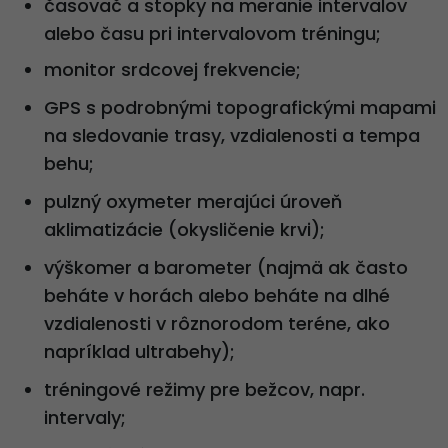
časovač a stopky na meranie intervalov
alebo času pri intervalovom tréningu;
monitor srdcovej frekvencie;
GPS s podrobnými topografickými mapami
na sledovanie trasy, vzdialenosti a tempa
behu;
pulzný oxymeter merajúci úroveň
aklimatizácie (okysličenie krvi);
výškomer a barometer (najmä ak často
beháte v horách alebo beháte na dlhé
vzdialenosti v rôznorodom teréne, ako
napríklad ultrabehy);
tréningové režimy pre bežcov, napr.
intervaly;