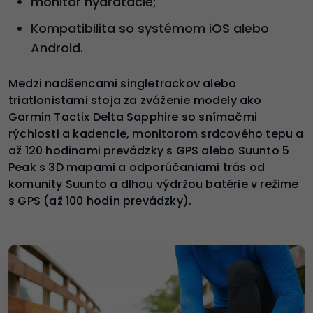
monitor hydratácie;
Kompatibilita so systémom iOS alebo
Android.
Medzi nadšencami singletrackov alebo
triatlonistami stoja za zváženie modely ako
Garmin Tactix Delta Sapphire so snímačmi
rýchlosti a kadencie, monitorom srdcového tepu a
až 120 hodinami prevádzky s GPS alebo Suunto 5
Peak s 3D mapami a odporúčaniami trás od
komunity Suunto a dlhou výdržou batérie v režime
s GPS (až 100 hodín prevádzky).