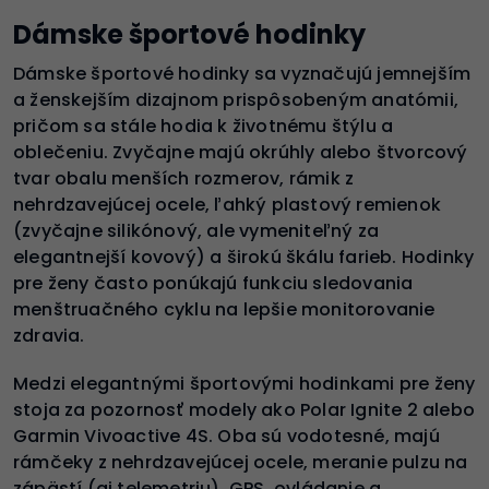
Dámske športové hodinky
Dámske športové hodinky sa vyznačujú jemnejším
a ženskejším dizajnom prispôsobeným anatómii,
pričom sa stále hodia k životnému štýlu a
oblečeniu. Zvyčajne majú okrúhly alebo štvorcový
tvar obalu menších rozmerov, rámik z
nehrdzavejúcej ocele, ľahký plastový remienok
(zvyčajne silikónový, ale vymeniteľný za
elegantnejší kovový) a širokú škálu farieb. Hodinky
pre ženy často ponúkajú funkciu sledovania
menštruačného cyklu na lepšie monitorovanie
zdravia.
Medzi elegantnými športovými hodinkami pre ženy
stoja za pozornosť modely ako Polar Ignite 2 alebo
Garmin Vivoactive 4S. Oba sú vodotesné, majú
rámčeky z nehrdzavejúcej ocele, meranie pulzu na
zápästí (aj telemetriu), GPS, ovládanie a