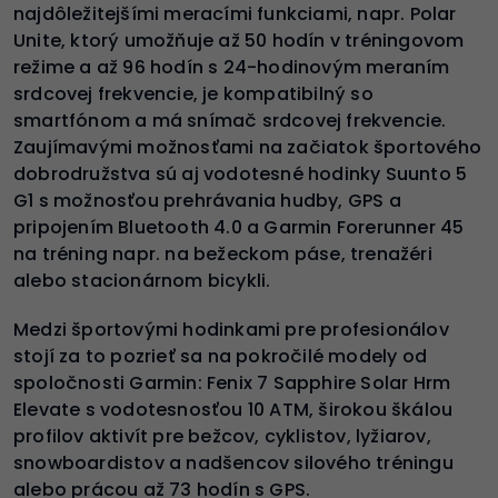
najdôležitejšími meracími funkciami, napr. Polar
Unite, ktorý umožňuje až 50 hodín v tréningovom
režime a až 96 hodín s 24-hodinovým meraním
srdcovej frekvencie, je kompatibilný so
smartfónom a má snímač srdcovej frekvencie.
Zaujímavými možnosťami na začiatok športového
dobrodružstva sú aj vodotesné hodinky Suunto 5
G1 s možnosťou prehrávania hudby, GPS a
pripojením Bluetooth 4.0 a Garmin Forerunner 45
na tréning napr. na bežeckom páse, trenažéri
alebo stacionárnom bicykli.
Medzi športovými hodinkami pre profesionálov
stojí za to pozrieť sa na pokročilé modely od
spoločnosti Garmin: Fenix 7 Sapphire Solar Hrm
Elevate s vodotesnosťou 10 ATM, širokou škálou
profilov aktivít pre bežcov, cyklistov, lyžiarov,
snowboardistov a nadšencov silového tréningu
alebo prácou až 73 hodín s GPS.