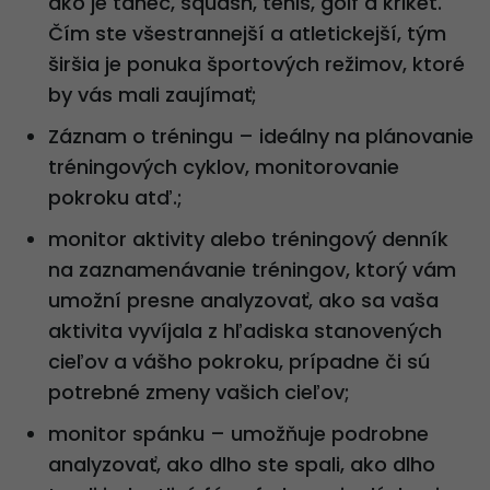
ako je tanec, squash, tenis, golf a kriket.
Čím ste všestrannejší a atletickejší, tým
širšia je ponuka športových režimov, ktoré
by vás mali zaujímať;
Záznam o tréningu – ideálny na plánovanie
tréningových cyklov, monitorovanie
pokroku atď.;
monitor aktivity alebo tréningový denník
na zaznamenávanie tréningov, ktorý vám
umožní presne analyzovať, ako sa vaša
aktivita vyvíjala z hľadiska stanovených
cieľov a vášho pokroku, prípadne či sú
potrebné zmeny vašich cieľov;
monitor spánku – umožňuje podrobne
analyzovať, ako dlho ste spali, ako dlho