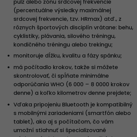
pulz alebo zónu srdcovej frekvencie
(percentuálne výsledky maximálnej
srdcovej frekvencie, tzv. HRmax) atď., z
rôznych športových disciplín vrátane: behu,
cyklistiky, plávania, silového tréningu,
kondičného tréningu alebo trekingu;
monitoruje dĺžku, kvalitu a fázy spánku;
má počítadlo krokov, takže si môžete
skontrolovať, či spĺňate minimálne
odporúčania WHO (6 000 – 8 0000 krokov
denne) a koľko kilometrov denne prejdete;
Vďaka pripojeniu Bluetooth je kompatibilný
s mobilnými zariadeniami (smartfón alebo
tablet), ako aj s počítačom, čo vám
umožní stiahnuť si špecializované