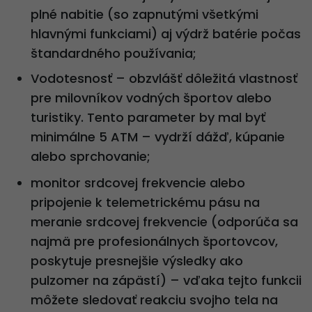
plné nabitie (so zapnutými všetkými
hlavnými funkciami) aj výdrž batérie počas
štandardného používania;
Vodotesnosť – obzvlášť dôležitá vlastnosť
pre milovníkov vodných športov alebo
turistiky. Tento parameter by mal byť
minimálne 5 ATM – vydrží dážď, kúpanie
alebo sprchovanie;
monitor srdcovej frekvencie alebo
pripojenie k telemetrickému pásu na
meranie srdcovej frekvencie (odporúča sa
najmä pre profesionálnych športovcov,
poskytuje presnejšie výsledky ako
pulzomer na zápästí) – vďaka tejto funkcii
môžete sledovať reakciu svojho tela na