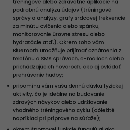
tréningové alebo zdravotné aplikácie na
podrobnú analýzu údajov (tréningové
správy a analýzy, grafy srdcovej frekvencie
za minútu cvičenia alebo spánku,
monitorovanie úrovne stresu alebo
hydratácie atď.). Okrem toho vám
Bluetooth umožňuje prijímať oznámenia z
telefónu o SMS správach, e-mailoch alebo
prichádzajúcich hovoroch, ako aj ovládať
prehrávanie hudby;
pripomína vám vašu dennú dávku fyzickej
aktivity, čo je ideálne na budovanie
zdravých návykov alebo udržiavanie
vhodného tréningového cyklu (dôležité
napríklad pri príprave na súťaže);
okrem športovej funkcie fungujú aj ako