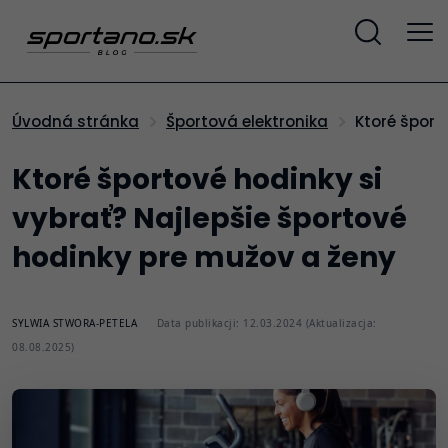
Ktoré špor
Úvodná stránka
Športová elektronika
Ktoré športové hodinky si
vybrať? Najlepšie športové
hodinky pre mužov a ženy
SYLWIA STWORA-PETELA
Data publikacji: 12.03.2024 (Aktualizacja:
08.08.2025)