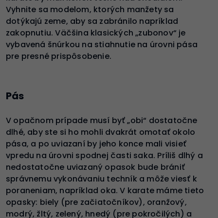
Vyhnite sa modelom, ktorých manžety sa
dotýkajú zeme, aby sa zabránilo napríklad
zakopnutiu. Väčšina klasických „zubonov“ je
vybavená šnúrkou na stiahnutie na úrovni pása
pre presné prispôsobenie.
Pás
V opačnom prípade musí byť „obi“ dostatočne
dlhé, aby ste si ho mohli dvakrát omotať okolo
pása, a po uviazaní by jeho konce mali visieť
vpredu na úrovni spodnej časti saka. Príliš dlhý a
nedostatočne uviazaný opasok bude brániť
správnemu vykonávaniu techník a môže viesť k
poraneniam, napríklad oka. V karate máme tieto
opasky: biely (pre začiatočníkov), oranžový,
modrý, žltý, zelený, hnedý (pre pokročilých) a