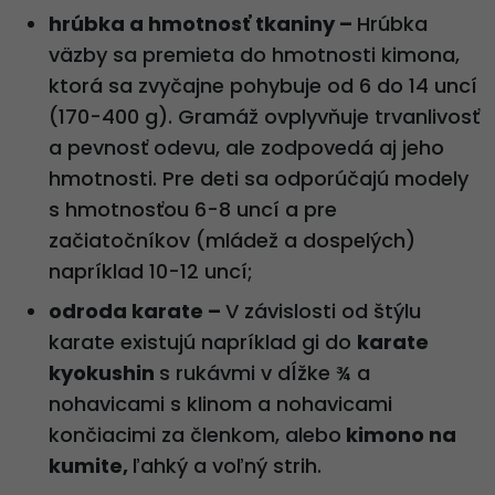
hrúbka a hmotnosť tkaniny –
Hrúbka
väzby sa premieta do hmotnosti kimona,
ktorá sa zvyčajne pohybuje od 6 do 14 uncí
(170-400 g). Gramáž ovplyvňuje trvanlivosť
a pevnosť odevu, ale zodpovedá aj jeho
hmotnosti. Pre deti sa odporúčajú modely
s hmotnosťou 6-8 uncí a pre
začiatočníkov (mládež a dospelých)
napríklad 10-12 uncí;
odroda karate –
V závislosti od štýlu
karate existujú napríklad gi do
karate
kyokushin
s rukávmi v dĺžke ¾ a
nohavicami s klinom a nohavicami
končiacimi za členkom, alebo
kimono na
kumite,
ľahký a voľný strih.