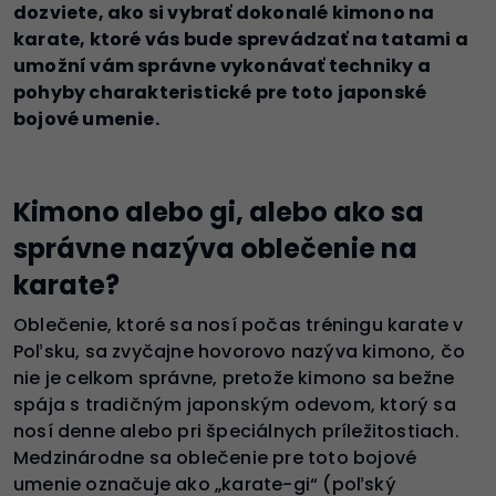
dozviete, ako si vybrať dokonalé kimono na
karate, ktoré vás bude sprevádzať na tatami a
umožní vám správne vykonávať techniky a
pohyby charakteristické pre toto japonské
bojové umenie.
Kimono alebo gi, alebo ako sa
správne nazýva oblečenie na
karate?
Oblečenie, ktoré sa nosí počas tréningu karate v
Poľsku, sa zvyčajne hovorovo nazýva kimono, čo
nie je celkom správne, pretože kimono sa bežne
spája s tradičným japonským odevom, ktorý sa
nosí denne alebo pri špeciálnych príležitostiach.
Medzinárodne sa oblečenie pre toto bojové
umenie označuje ako „karate-gi“ (poľský