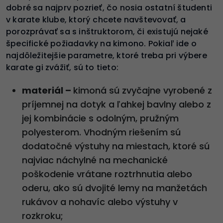
dobré sa najprv pozrieť, čo nosia ostatní študenti
v karate klube, ktorý chcete navštevovať, a
porozprávať sa s inštruktorom, či existujú nejaké
špecifické požiadavky na kimono. Pokiaľ ide o
najdôležitejšie parametre, ktoré treba pri výbere
karate gi zvážiť, sú to tieto:
materiál –
kimoná sú zvyčajne vyrobené z
príjemnej na dotyk a ľahkej bavlny alebo z
jej kombinácie s odolným, pružným
polyesterom. Vhodným riešením sú
dodatočné výstuhy na miestach, ktoré sú
najviac náchylné na mechanické
poškodenie vrátane roztrhnutia alebo
oderu, ako sú dvojité lemy na manžetách
rukávov a nohavíc alebo výstuhy v
rozkroku;