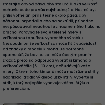
zmerajte obvod pása, aby ste určili, aká veľkosť
nohavíc bude pre vás najvhodnejšia. Nesmú byť
príliš voľné ani príliš tesné okolo pása, aby
náhodou nepadali alebo sa nekrútili, prípadne
nespôsobovali nepohodlie z nadmerného tlaku na
brucho. Porovnajte svoje telesné miery s
veľkostnou tabuľkou vybraného výrobku.
Nezabudnite, že veľkosť sa môže líšiť v závislosti
od značky a modelu kimona. Je potrebné
spomenúť, že bavlna sa môže častým praním
zrážať, preto sa odporúča vybrať si kimono o
veľkosť väčšie (5 – 10 cm), než udávajú vaše
miery. Okrem toho kimoná môžu mať rôzne strihy,
napríklad: tradičný alebo úzky strih. Vyberte si
strih, ktorý najlepšie vyhovuje vášmu štýlu a
preferenciám.