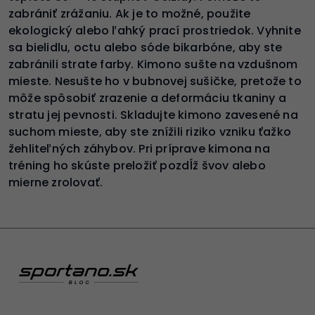
zabrániť zrážaniu. Ak je to možné, použite
ekologický alebo ľahký prací prostriedok. Vyhnite
sa bielidlu, octu alebo sóde bikarbóne, aby ste
zabránili strate farby. Kimono sušte na vzdušnom
mieste. Nesušte ho v bubnovej sušičke, pretože to
môže spôsobiť zrazenie a deformáciu tkaniny a
stratu jej pevnosti. Skladujte kimono zavesené na
suchom mieste, aby ste znížili riziko vzniku ťažko
žehliteľných záhybov. Pri príprave kimona na
tréning ho skúste preložiť pozdĺž švov alebo
mierne zrolovať.