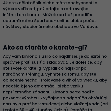
Ak ste začiatočník alebo máte pochybnosti o
výbere veľkosti, požiadajte o radu svojho
inštruktora karate. Môžete sa tiež poradiť s
odborníkmi na Sportano- online alebo počas
návštevy stacionárneho obchodu vo Varšave.
Ako sa staráte o karate-gi?
Aby vám kimono slúžilo čo najdlhšie, je dôležité ho
správne prať, sušiť a skladovať. Je dôležité, aby
ste svoje karate-gi vyprali čo najskôr po
náročnom tréningu. Vyhnite sa tomu, aby ste
oblečenie nechali zrolované a vlhké vo vrecku, aby
nedošlo k jeho deformácii alebo vzniku
nepríjemného zápachu. Kimono perte podľa
pokynov výrobcu. Zvyčajne sa odporúča obrátiť gi
naruby a prať ho v studenej alebo vlažnej vode (pri
teplote 30 – 40 stupňov Celzia). Pomôže to