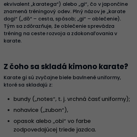
ekvivalent „karatega“) alebo „gi“, čo v japončine
znamená tréningový odev. Plný názov je „karate
dogi“ („dō“ – cesta, spôsob; „gi“ – oblečenie).
Tým sa zdôrazňuje, že oblečenie sprevádza
tréning na ceste rozvoja a zdokonaľovania v
karate.
Z čoho sa skladá kimono karate?
Karate gi sú zvyčajne biele bavlnené uniformy,
ktoré sa skladajú z:
bundy („notes“, t. j. vrchná časť uniformy);
nohavice („zubon“),
opasok alebo „obi“ vo farbe
zodpovedajúcej triede jazdca.