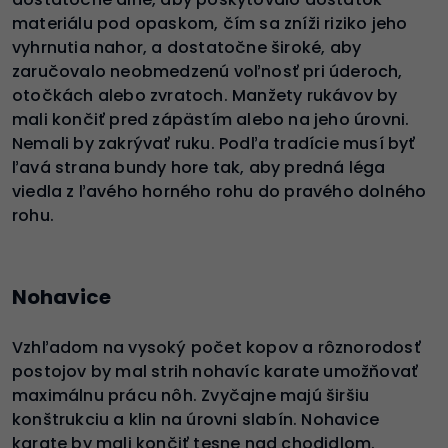
materiálu pod opaskom, čím sa zníži riziko jeho
vyhrnutia nahor, a dostatočne široké, aby
zaručovalo neobmedzenú voľnosť pri úderoch,
otočkách alebo zvratoch. Manžety rukávov by
mali končiť pred zápästím alebo na jeho úrovni.
Nemali by zakrývať ruku. Podľa tradície musí byť
ľavá strana bundy hore tak, aby predná léga
viedla z ľavého horného rohu do pravého dolného
rohu.
Nohavice
Vzhľadom na vysoký počet kopov a rôznorodosť
postojov by mal strih nohavíc karate umožňovať
maximálnu prácu nôh. Zvyčajne majú širšiu
konštrukciu a klin na úrovni slabín. Nohavice
karate by mali končiť tesne nad chodidlom.