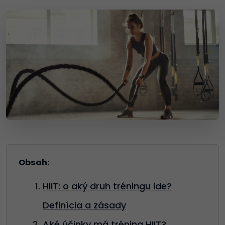
Obsah:
HIIT: o aký druh tréningu ide?
Definícia a zásady
Aké účinky má tréning HIIT?