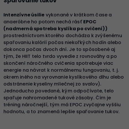
Spaľovanie tukov
Intenzívne úsilie
vykonané v krátkom čase a
anaeróbne ho potom nechá rásť
EPOC
(nadmerná spotreba kyslíka po cvičení))
prostredníctvom ktorého dochádza k zvýšenému
spaľovaniu kalórií počas niekoľkých hodín alebo
dokonca počas dvoch dní. Je to spôsobené aj
tým, že HIIT telo tvrdo vyvedie z rovnováhy a po
skončení náročného cvičenia spotrebuje viac
energie na návrat k normálnemu fungovaniu, t. j.
okrem iného na vyrovnanie kyslíkového dlhu alebo
odstránenie kyseliny mliečnej zo svalov).
Jednoducho povedané, kým odpočívate, telo
spaľuje nahromadené tukové zásoby. Čím je
tréning náročnejší, tým má EPOC zvyčajne vyššiu
hodnotu, a to znamená lepšie spaľovanie tukov.