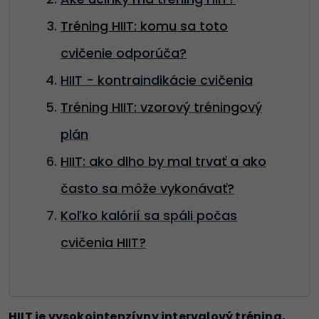
Tréning HIIT: komu sa toto
cvičenie odporúča?
HIIT - kontraindikácie cvičenia
Tréning HIIT: vzorový tréningový
plán
HIIT: ako dlho by mal trvať a ako
často sa môže vykonávať?
Koľko kalórií sa spáli počas
cvičenia HIIT?
HIIT je vysokointenzívny intervalový tréning,