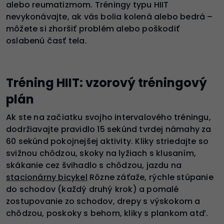
alebo reumatizmom. Tréningy typu HIIT
nevykonávajte, ak vás bolia kolená alebo bedrá –
môžete si zhoršiť problém alebo poškodiť
oslabenú časť tela.
Tréning HIIT: vzorový tréningový
plán
Ak ste na začiatku svojho intervalového tréningu,
dodržiavajte pravidlo 15 sekúnd tvrdej námahy za
60 sekúnd pokojnejšej aktivity. Kliky striedajte so
svižnou chôdzou, skoky na lyžiach s klusaním,
skákanie cez švihadlo s chôdzou, jazdu na
stacionárny bicykel
Rôzne záťaže, rýchle stúpanie
do schodov (každý druhý krok) a pomalé
zostupovanie zo schodov, drepy s výskokom a
chôdzou, poskoky s behom, kliky s plankom atď.