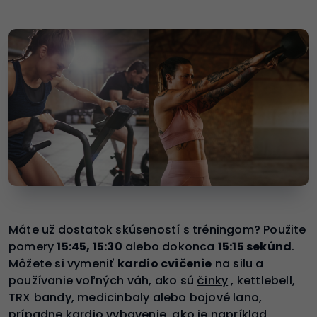
Máte už dostatok skúseností s tréningom? Použite
pomery
15:45, 15:30
alebo dokonca
15:15 sekúnd
.
Môžete si vymeniť
kardio cvičenie
na silu a
používanie voľných váh, ako sú
činky
, kettlebell,
TRX bandy, medicinbaly alebo bojové lano,
prípadne kardio vybavenie, ako je napríklad