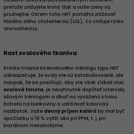
pretože znižujete krvný tlak a vaše cievy sú
pružnejšie. Okrem toho HIIT pomáha znižovať
hladinu zlého cholesterolu (LDL), čo znižuje riziko
aterosklerózy.
Rast svalového tkaniva
Krátke trvanie intervalového tréningu typu HIIT
zabezpečuje, že svaly nie sú katabolizované, ale
naopak, že sa posilňujú. Aby ste však získali viac
svalová hmota
, je nevyhnutné dopĺňať intervaly
silovým tréningom a dbať na vyváženú stravu
bohatú na bielkoviny a udržiavať kalorický
nadbytok. Vaše
denný príjem kalórií
by mal byť
spočiatku o 10 % vyšší ako pri PPM, t. j. pri
bazálnom metabolizme.