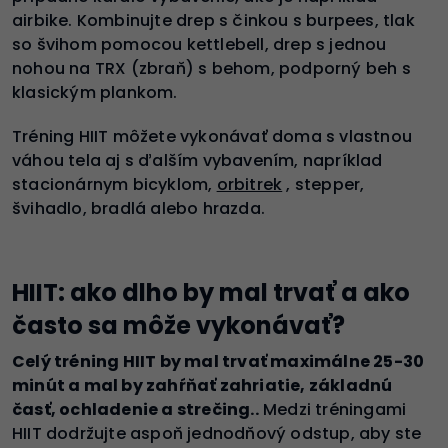
airbike. Kombinujte drep s činkou s burpees, tlak
so švihom pomocou kettlebell, drep s jednou
nohou na TRX (zbraň) s behom, podporný beh s
klasickým plankom.
Tréning HIIT môžete vykonávať doma s vlastnou
váhou tela aj s ďalším vybavením, napríklad
stacionárnym bicyklom,
orbitrek
, stepper,
švihadlo, bradlá alebo hrazda.
HIIT: ako dlho by mal trvať a ako
často sa môže vykonávať?
Celý tréning HIIT by mal trvať maximálne 25-30
minút a mal by zahŕňať zahriatie, základnú
časť, ochladenie a strečing..
Medzi tréningami
HIIT dodržujte aspoň jednodňový odstup, aby ste