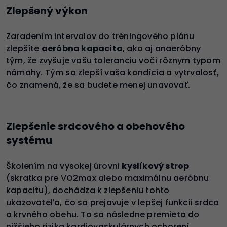
Zlepšený výkon
Zaradením intervalov do tréningového plánu
zlepšíte
aeróbna kapacita
, ako aj anaeróbny
tým, že zvyšuje vašu toleranciu voči rôznym typom
námahy. Tým sa zlepší vaša kondícia a vytrvalosť,
čo znamená, že sa budete menej unavovať.
Zlepšenie srdcového a obehového
systému
Školením na vysokej úrovni
kyslíkový strop
(skratka pre VO2max alebo maximálnu aeróbnu
kapacitu), dochádza k zlepšeniu tohto
ukazovateľa, čo sa prejavuje v lepšej funkcii srdca
a krvného obehu. To sa následne premieta do
nižšieho rizika kardiovaskulárnych ochorení,