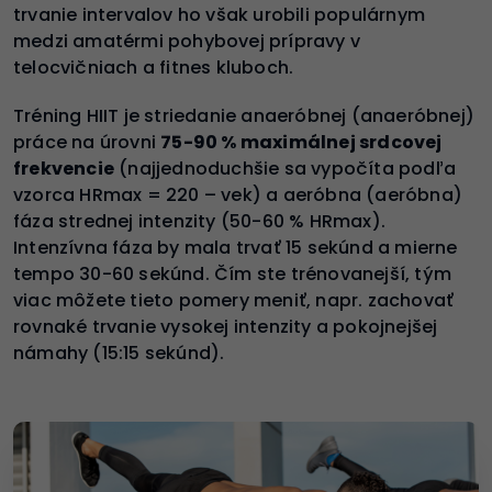
trvanie intervalov ho však urobili populárnym
medzi amatérmi pohybovej prípravy v
telocvičniach a fitnes kluboch.
Tréning HIIT je striedanie anaeróbnej (anaeróbnej)
práce na úrovni
75-90 % maximálnej srdcovej
frekvencie
(najjednoduchšie sa vypočíta podľa
vzorca HRmax = 220 – vek) a aeróbna (aeróbna)
fáza strednej intenzity (50-60 % HRmax).
Intenzívna fáza by mala trvať 15 sekúnd a mierne
tempo 30-60 sekúnd. Čím ste trénovanejší, tým
viac môžete tieto pomery meniť, napr. zachovať
rovnaké trvanie vysokej intenzity a pokojnejšej
námahy (15:15 sekúnd).