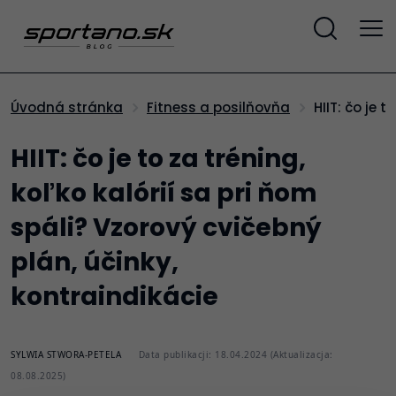
HIIT: čo je
Úvodná stránka
Fitness a posilňovňa
HIIT: čo je to za tréning,
koľko kalórií sa pri ňom
spáli? Vzorový cvičebný
plán, účinky,
kontraindikácie
SYLWIA STWORA-PETELA
Data publikacji: 18.04.2024 (Aktualizacja:
08.08.2025)