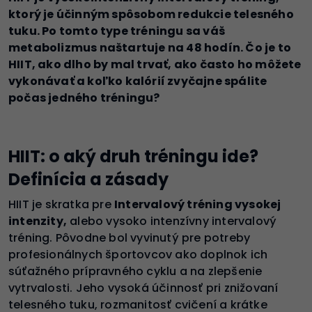
ktorý je účinným spôsobom redukcie telesného
tuku. Po tomto type tréningu sa váš
metabolizmus naštartuje na 48 hodín. Čo je to
HIIT, ako dlho by mal trvať, ako často ho môžete
vykonávať a koľko kalórií zvyčajne spálite
počas jedného tréningu?
HIIT: o aký druh tréningu ide?
Definícia a zásady
HIIT je skratka pre
Intervalový tréning vysokej
intenzity,
alebo vysoko intenzívny intervalový
tréning. Pôvodne bol vyvinutý pre potreby
profesionálnych športovcov ako doplnok ich
súťažného prípravného cyklu a na zlepšenie
vytrvalosti. Jeho vysoká účinnosť pri znižovaní
telesného tuku, rozmanitosť cvičení a krátke