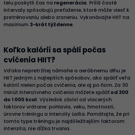
telu poskytli čas na
regenerácia
. Príliš časté
intervaly spôsobujú preťaženie, ktoré môže viesť k
pretrénovaniu alebo zraneniu. Vykonávajte HIIT na
maximum
3-krát týždenne
.
Koľko kalórií sa spáli počas
cvičenia HIIT?
Vďaka nepretržitej námahe a aeróbnemu dlhu je
HIIT jedným z najlepších spôsobov, ako spáliť veľa
kalórií nielen počas cvičenia, ale aj po ňom. Za 30
minút intenzívneho cvičenia môžete spáliť
od 300
do 1 000 kcal
. Výsledok závisí od viacerých
faktorov vrátane: pohlavia, veku, hmotnosti,
úrovne tréningu a intenzity úsilia. Pamätajte, že pri
tomto type tréningu je najdôležitejším faktorom
intenzita, nie dĺžka trvania.