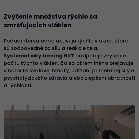
Zvýšenie množstva rýchlo sa
zmršťujúcich vlákien
Počas intervalov sa aktivujú rýchle vlákna, ktoré
sú zodpovedné za silu a reakcie tela.
Systematický tréning HIIT
podporuje zvýšenie
počtu týchto vlákien, čo sa okrem iného prejavuje
v náraste svalovej hmoty, udržaní primeranej sily a
psychofyzického zdravia alebo zlepšení obratnosti
a rýchlosti.