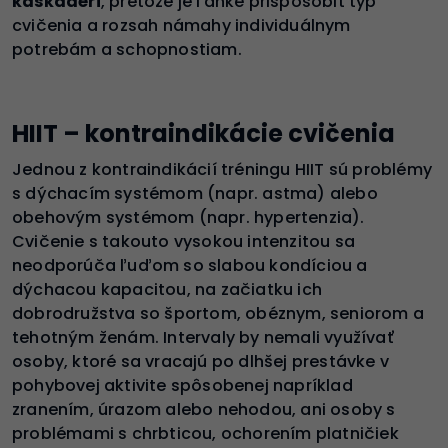
kaskadéri
, pretože je ľahké prispôsobiť typ
cvičenia a rozsah námahy individuálnym
potrebám a schopnostiam.
HIIT – kontraindikácie cvičenia
Jednou z kontraindikácií tréningu HIIT sú problémy
s dýchacím systémom (napr. astma) alebo
obehovým systémom (napr. hypertenzia).
Cvičenie s takouto vysokou intenzitou sa
neodporúča ľuďom so slabou kondíciou a
dýchacou kapacitou, na začiatku ich
dobrodružstva so športom, obéznym, seniorom a
tehotným ženám. Intervaly by nemali využívať
osoby, ktoré sa vracajú po dlhšej prestávke v
pohybovej aktivite spôsobenej napríklad
zranením, úrazom alebo nehodou, ani osoby s
problémami s chrbticou, ochorením platničiek