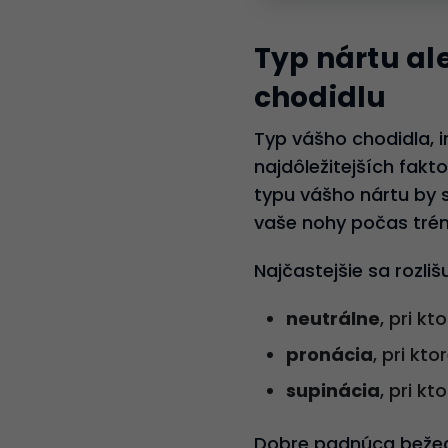
Typ nártu al
chodidlu
Typ vášho chodidla, i
najdôležitejších fakto
typu vášho nártu by s
vaše nohy počas trén
Najčastejšie sa rozlišu
neutrálne
, pri k
pronácia
, pri kt
supinácia
, pri k
Dobre padnúca bežeck