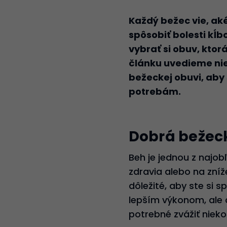
Každý bežec vie, ak
spôsobiť bolesti kĺbo
vybrať si obuv, kto
článku uvedieme niek
bežeckej obuvi, aby
potrebám.
Dobrá bežec
Beh je jednou z najob
zdravia alebo na zníže
dôležité, aby ste si 
lepším výkonom, ale a
potrebné zvážiť nieko