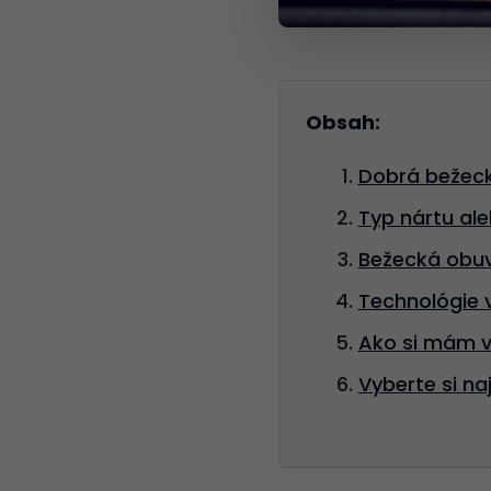
Obsah:
Dobrá bežeck
Typ nártu al
Bežecká obuv 
Technológie v
Ako si mám v
Vyberte si na