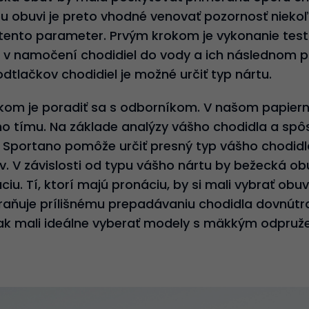
ou obuvi je preto vhodné venovať pozornosť nieko
 tento parameter. Prvým krokom je vykonanie te
 v namočení chodidiel do vody a ich následnom p
odtlačkov chodidiel je možné určiť typ nártu.
kom je poradiť sa s odborníkom. V našom papiern
ho tímu. Na základe analýzy vášho chodidla a sp
 Sportano pomôže určiť presný typ vášho chodidl
. V závislosti od typu vášho nártu by bežecká o
ciu. Tí, ktorí majú pronáciu, by si mali vybrať obu
aňuje prílišnému prepadávaniu chodidla dovnútra.
pak mali ideálne vyberať modely s mäkkým odpruže