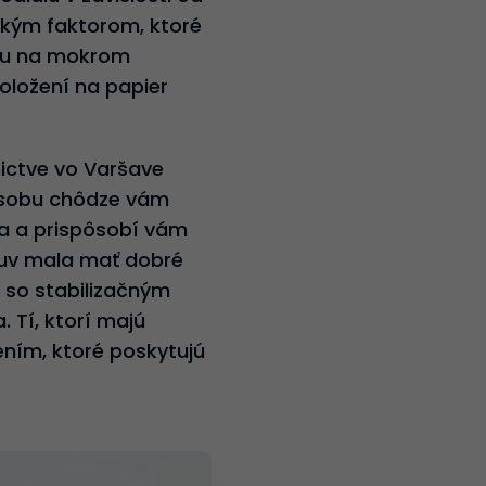
ľkým faktorom, ktoré
stu na mokrom
oložení na papier
ictve vo Varšave
ôsobu chôdze vám
a a prispôsobí vám
buv mala mať dobré
v so stabilizačným
 Tí, ktorí majú
ním, ktoré poskytujú