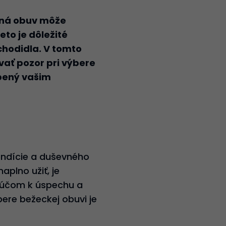
dná obuv môže
eto je dôležité
chodidla. V tomto
vať pozor pri výbere
bený vašim
kondície a duševného
aplno užiť, je
kľúčom k úspechu a
bere bežeckej obuvi je