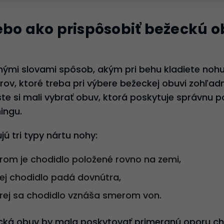
ebo ako prispôsobiť bežeckú
nými slovami spôsob, akým pri behu kladiete nohu
rov, ktoré treba pri výbere bežeckej obuvi zohľadni
te si mali vybrať obuv, ktorá poskytuje správnu 
ingu.
jú tri typy nártu nohy:
torom je chodidlo položené rovno na zemi,
orej chodidlo padá dovnútra,
torej sa chodidlo vznáša smerom von.
á obuv by mala poskytovať primeranú oporu chod