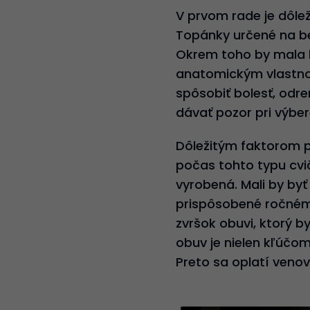
V prvom rade je dôlež
Topánky určené na beh
Okrem toho by mala 
anatomickým vlastnost
spôsobiť bolesť, odren
dávať pozor pri výbe
Dôležitým faktorom pr
počas tohto typu cvič
vyrobená. Mali by byť
prispôsobené ročném
zvršok obuvi, ktorý 
obuv je nielen kľúčom
Preto sa oplatí veno