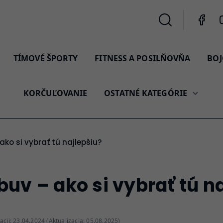
TÍMOVÉ ŠPORTY
FITNESS A POSILŇOVŇA
BOJ
KORČUĽOVANIE
OSTATNÉ KATEGÓRIE
ako si vybrať tú najlepšiu?
uv – ako si vybrať tú n
acji: 23.04.2024 (Aktualizacja: 05.08.2025)