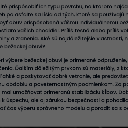
ité prispôsobiť ich typu povrchu, na ktorom najča
 po asfalte sa líšia od tých, ktoré sa používajú n
byť obuv prispôsobená vášmu individuálnemu be
iam vašich chodidiel. Príliš tesná alebo príliš 
iny a zranenia. Aké sú najdôležitejšie vlastnosti, n
re bežeckej obuvi?
i výbere bežeckej obuvi je primerané odpruženie, 
enia. Ďalším dôležitým prvkom sú materiály, z kt
 ľahké a poskytovať dobré vetranie, ale predovše
u obdobiu a poveternostným podmienkam. Za poz
by mal umožňovať primeranú stabilizáciu kĺbov. Do
 k úspechu, ale aj zárukou bezpečnosti a pohodli
vať čas výberu správneho modelu a poradiť sa s o