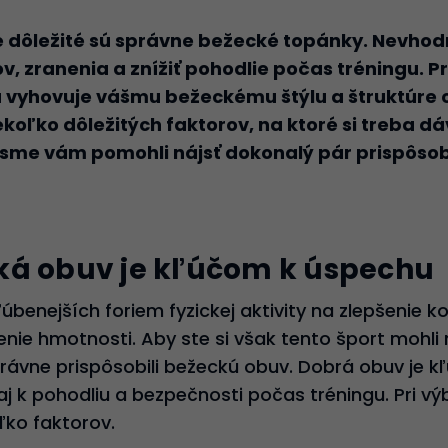
é dôležité sú správne bežecké topánky. Nevho
v, zranenia a znížiť pohodlie počas tréningu. Pr
rá vyhovuje vášmu bežeckému štýlu a štruktúre 
oľko dôležitých faktorov, na ktoré si treba dá
 sme vám pomohli nájsť dokonalý pár prispôso
ká obuv je kľúčom k úspechu
ľúbenejších foriem fyzickej aktivity na zlepšenie 
nie hmotnosti. Aby ste si však tento šport mohli n
správne prispôsobili bežeckú obuv. Dobrá obuv je 
j k pohodliu a bezpečnosti počas tréningu. Pri vý
ľko faktorov.