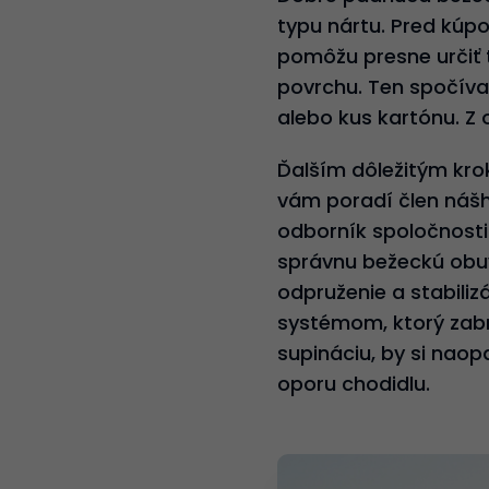
typu nártu. Pred kúp
pomôžu presne určiť
povrchu. Ten spočíva
alebo kus kartónu. Z 
Ďalším dôležitým kro
vám poradí člen náš
odborník spoločnosti
správnu bežeckú obuv
odpruženie a stabilizá
systémom, ktorý zabr
supináciu, by si nao
oporu chodidlu.