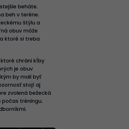
stejšie beháte.
a beh v teréne.
žeckému štýlu a
voľná obuv môže
a ktoré si treba
ktoré chráni kĺby
orých je obuv
tkým by mali byť
ornosť stojí aj
bre zvolená bežecká
a počas tréningu.
dborníkmi.