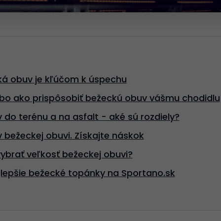
á obuv je kľúčom k úspechu
ebo ako prispôsobiť bežeckú obuv vášmu chodidlu
do terénu a na asfalt - aké sú rozdiely?
 bežeckej obuvi. Získajte náskok
ybrať veľkosť bežeckej obuvi?
jlepšie bežecké topánky na Sportano.sk