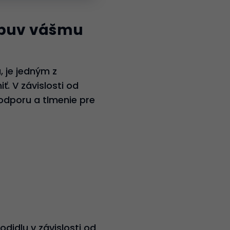
 obuv vášmu
, je jedným z
ť. V závislosti od
podporu a tlmenie pre
idlu v závislosti od